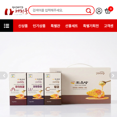
0
신상품
인기상품
특별관
선물세트
특별기획전
고객센터
미니샵
제천약초한과