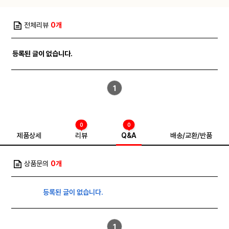
·제품명: 호유당꿀 (아카시아꿀/밤꿀/야생화꿀)
·식품유형: 벌꿀
·내용량: 10g×30EA
전체리뷰
0개
·원재료명 및 함량: 국산 순수벌꿀(국내산) 100%
·보관 및 취급방법: 건조한 장소에 보관하십시오.
벌꿀이 굳어지는 결정화 형상은 포도당 성분에서 생기는 자연스러운
등록된 글이 없습니다.
현상이므로 제품에는 아무런 이상이 없습니다.
결정화된 꿀은 따뜻한 물에 중탕으로 자연스럽게 녹이면 됩니다. (단,
끓이지 마십시오)
·사용시 주의사항: 냉장보관하지 마십시오.
1
·소분원: 꿀시봉 · 식품제조·가공업: 제 2025-0945-023
·생산자: 호유당 · 반품 및 교환장소: 구입처·고객상담센터: 043)651-
3594
·소재지: 충북 제천시 금성면 청풍호로29안길 19
0
0
※주의사항: 12개월 영·유아는 섭취를 금합니다.
제품상세
리뷰
Q&A
배송/교환/반품
상품문의
0개
식품유형
등록된 글이 없습니다.
벌꿀
보관방법 또는 취급방법
1