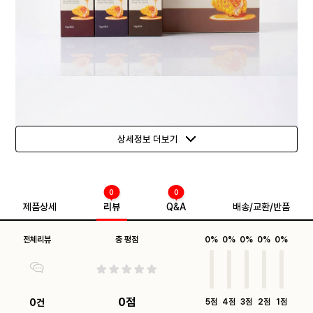
상세정보 더보기
0
0
제품상세
리뷰
Q&A
배송/교환/반품
전체리뷰
총 평점
0%
0%
0%
0%
0%
0점
0건
5점
4점
3점
2점
1점