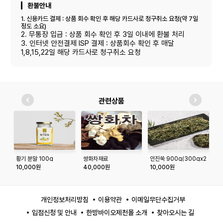
환불안내
1. 신용카드 결제 : 상품 회수 확인 후 해당 카드사로 청구취소 요청(약 7일
정도 소요)
2. 무통장 입금 : 상품 회수 확인 후 3일 이내에 환불 처리
3. 인터넷 안전결제 ISP 결제 : 상품회수 확인 후 매달
1,8,15,22일 해당 카드사로 청구취소 요청
관련상품
황기 분말 100g
쌍화차재료
인진쑥 900g(300gx2
5
봉)
10,000원
40,000원
10,000원
3
개인정보처리방침
이용약관
이메일무단수집거부
입점신청 및 안내
한방바이오제천몰 소개
찾아오시는 길