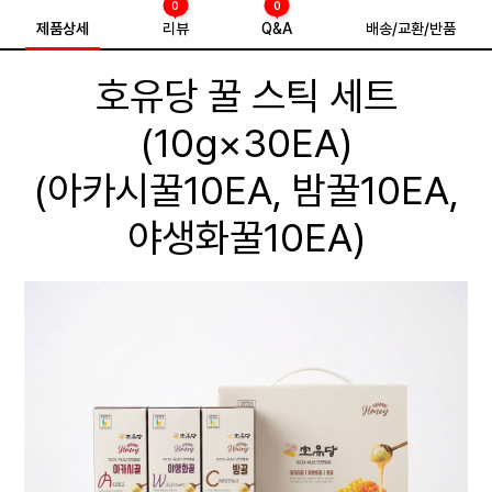
0
0
제품상세
리뷰
Q&A
배송/교환/반품
호유당 꿀 스틱 세트
(10g×30EA)
(아카시꿀10EA, 밤꿀10EA,
야생화꿀10EA)