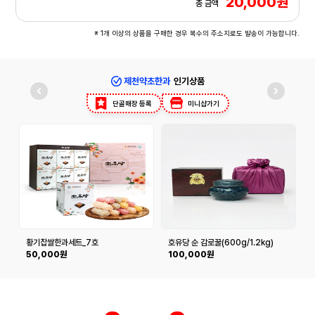
20,000원
총 금액
※ 1개 이상의 상품을 구매한 경우 복수의 주소지로도 발송이 가능합니다.
제천약초한과
인기상품
단골매장 등록
미니샵가기
황기찹쌀한과세트_7호
호유당 순 감로꿀(600g/1.2kg)
50,000원
100,000원