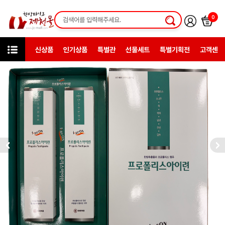
0
신상품
인기상품
특별관
선물세트
특별기획전
고객센터
미니샵
경방