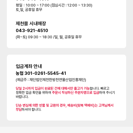
평일：10:00 ~ 17:00 (점심시간 : 12:00 ~ 13:30)
토,일, 공휴일 휴무
제천몰 시내매장
043-921-4510
(화~토) 09:30 ~ 18:30 /일, 월, 공휴일 휴무
입금계좌 안내
농협 301-0261-5545-41
(예금주 : 재단법인제천한방천연물산업진흥재단)
당일 2시까지 입금이 완료된 건에 대해서만 출고가 가능
합니다. 빠르고
정확한 입금 확인을 위하여
주문시 작성하신 주문자명으로 입금
하여 주시기
바랍니다.
단순 변심에 의한 반품 및 교환의 경우, 배송비(왕복 택배비)는 고객님께서
부담
하셔야 합니다.