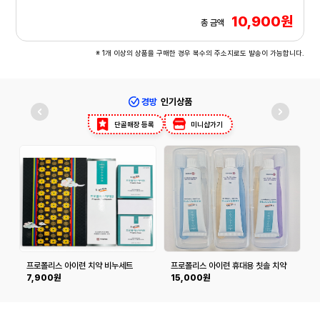
10,900원
총 금액
※ 1개 이상의 상품을 구매한 경우 복수의 주소지로도 발송이 가능합니다.
경방
인기상품
단골매장 등록
미니샵가기
프로폴리스 아이련 치약 비누세트
프로폴리스 아이련 휴대용 칫솔 치약
세트 (칫솔 6개, 치약 60g*3개)
7,900원
15,000원