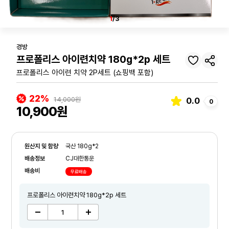
1
/3
경방
프로폴리스 아이련치약 180g*2p 세트
프로폴리스 아이련 치약 2P세트 (쇼핑백 포함)
22%
14,000원
0.0
0
10,900원
원산지 및 함량
국산 180g*2
배송정보
CJ대한통운
배송비
무료배송
프로폴리스 아이련치약 180g*2p 세트