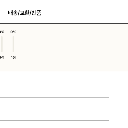
배송/교환/반품
0%
0%
2점
1점