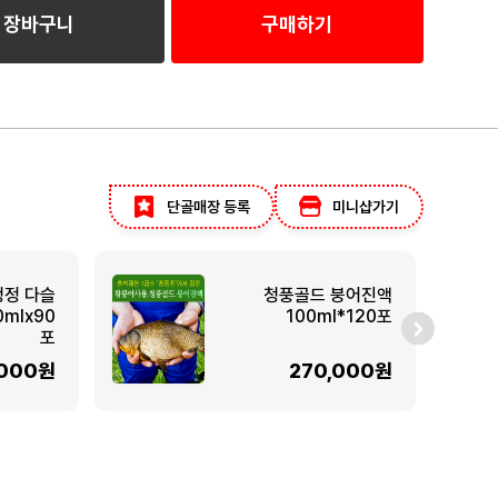
장바구니
구매하기
단골매장 등록
미니샵가기
청정 다슬
청풍골드 붕어진액
mlx90
100ml*120포
포
,000원
270,000원