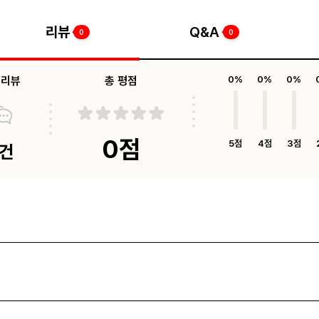
리뷰
Q&A
0
0
체리뷰
총 평점
0%
0%
0%
0점
5점
4점
3점
0건