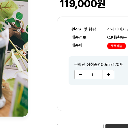
119,000원
원산지 및 함량
상세페이지 
배송정보
CJ대한통운
배송비
무료배송
구학산 생칡즙/100mlx120포
2
/3