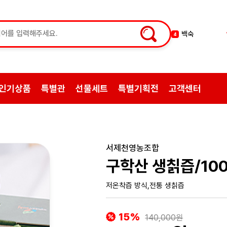
황기
5
꿀
6
한약
7
허브차
8
인기상품
특별관
선물세트
특별기획전
고객센터
한방엑스포
9
선물
10
약초
1
쌍화탕
2
서제천영농조합
삼계탕재료
3
구학산 생칡즙/100
저온착즙 방식,전통 생칡즙
15%
140,000원