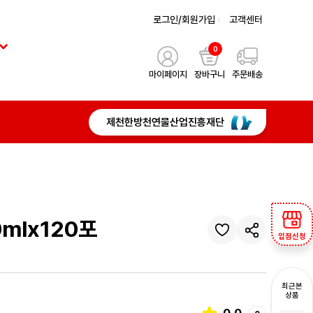
로그인/회원가입
고객센터
0
마이페이지
장바구니
주문배송
제천한방천연물산업진흥재단
mlx120포
입점신청
최근본
상품
0.0