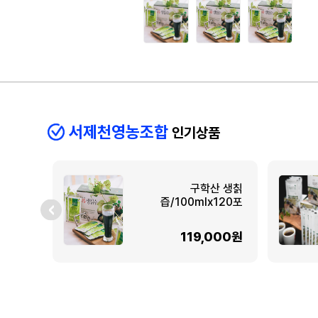
서제천영농조합
인기상품
구학산 생칡
즙/100mlx120포
119,000원