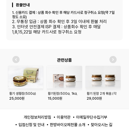
환불안내
1. 신용카드 결제 : 상품 회수 확인 후 해당 카드사로 청구취소 요청(약 7일
정도 소요)
2. 무통장 입금 : 상품 회수 확인 후 3일 이내에 환불 처리
3. 인터넷 안전결제 ISP 결제 : 상품회수 확인 후 매달
1,8,15,22일 해당 카드사로 청구취소 요청
관련상품
황기 생황장(500g)
황기된장(500g, 1kg,
황기 된장 2개 묶음 (각
황
2kg)
500g)
5
25,000원
15,000원
29,000원
3
개인정보처리방침
이용약관
이메일무단수집거부
입점신청 및 안내
한방바이오제천몰 소개
찾아오시는 길