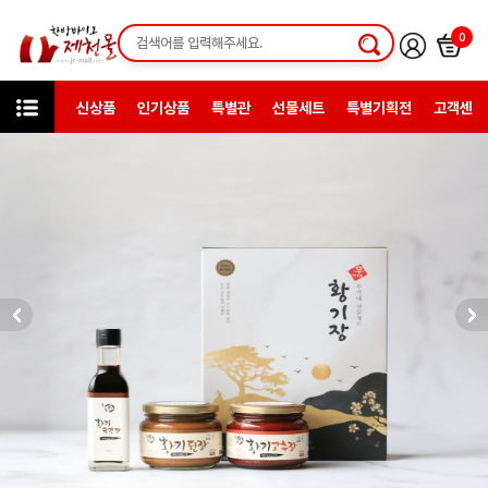
0
신상품
인기상품
특별관
선물세트
특별기획전
고객센터
미니샵
(주)농업회사법인 우가네