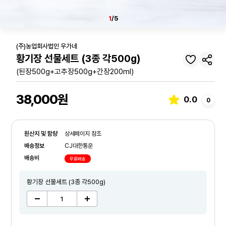
1
/5
(주)농업회사법인 우가네
황기장 선물세트 (3종 각500g)
(된장500g+고추장500g+간장200ml)
38,000원
0.0
0
원산지 및 함량
상세페이지 참조
배송정보
CJ대한통운
배송비
무료배송
황기장 선물세트 (3종 각500g)