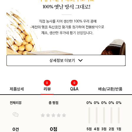
상세정보 더보기
0
0
제품상세
리뷰
Q&A
배송/교환/반품
전체리뷰
총 평점
0%
0%
0%
0%
0%
0점
0건
5점
4점
3점
2점
1점