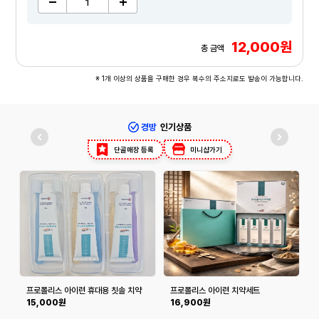
12,000원
총 금액
※ 1개 이상의 상품을 구매한 경우 복수의 주소지로도 발송이 가능합니다.
경방
인기상품
단골매장 등록
미니샵가기
프로폴리스 아이련 휴대용 칫솔 치약
프로폴리스 아이련 치약세트
세트 (칫솔 6개, 치약 60g*3개)
(180g×4개입)
15,000원
16,900원