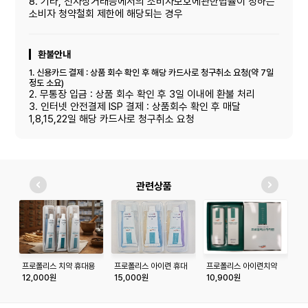
8. 기타, 전자상거래등에서의 소비자보호에관한볍률이 정하는
소비자 청약철회 제한에 해당되는 경우
환불안내
1. 신용카드 결제 : 상품 회수 확인 후 해당 카드사로 청구취소 요청(약 7일
정도 소요)
2. 무통장 입금 : 상품 회수 확인 후 3일 이내에 환불 처리
3. 인터넷 안전결제 ISP 결제 : 상품회수 확인 후 매달
1,8,15,22일 해당 카드사로 청구취소 요청
관련상품
프로폴리스 치약 휴대용
프로폴리스 아이련 휴대
프로폴리스 아이련치약
프
여행용 칫솔세트_3개(칫
용 칫솔 치약세트 (칫솔
180g*2p 세트
비
12,000원
15,000원
10,900원
7
솔3개_치약60g*3개)
6개, 치약 60g*3개)