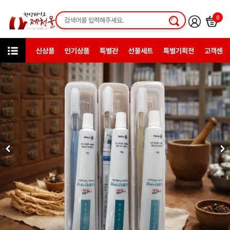
0
신상품
인기상품
특별관
선물세트
특별기획전
고객센터
미니샵
경방