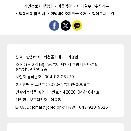
개인정보처리방침
이용약관
이메일무단수집거부
입점신청 및 안내
한방바이오제천몰 소개
찾아오시는 길
상호 : 한방바이오제천몰 l 대표 : 최명현
주소 : (우 27116) 충청북도 제천시 한방엑스포로19
한방생명과학관 2층
사업자 등록번호 : 304-82-06770
통신판매 신고번호 : 2020-충북제천-0009호
건강기능식품 영업신고번호 : 제2020-0444044호
개인정보보호책임자 : 이윤정
E-MAIL : jcmall@jcbio.or.kr l FAX : 043-920-5525