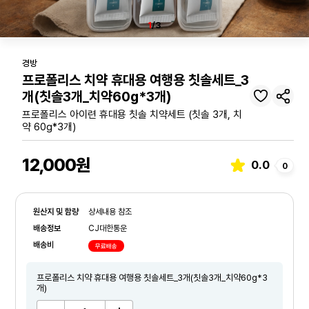
1
/3
경방
프로폴리스 치약 휴대용 여행용 칫솔세트_3
개(칫솔3개_치약60g*3개)
프로폴리스 아이련 휴대용 칫솔 치약세트 (칫솔 3개, 치
약 60g*3개)
12,000원
0.0
0
원산지 및 함량
상세내용 참조
배송정보
CJ대한통운
배송비
무료배송
프로폴리스 치약 휴대용 여행용 칫솔세트_3개(칫솔3개_치약60g*3
개)