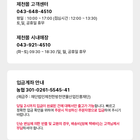
제천몰 고객센터
043-648-4510
평일：10:00 ~ 17:00 (점심시간 : 12:00 ~ 13:30)
토,일, 공휴일 휴무
제천몰 시내매장
043-921-4510
(화~토) 09:30 ~ 18:30 /일, 월, 공휴일 휴무
입금계좌 안내
농협 301-0261-5545-41
(예금주 : 재단법인제천한방천연물산업진흥재단)
당일 2시까지 입금이 완료된 건에 대해서만 출고가 가능
합니다. 빠르고
정확한 입금 확인을 위하여
주문시 작성하신 주문자명으로 입금
하여 주시기
바랍니다.
단순 변심에 의한 반품 및 교환의 경우, 배송비(왕복 택배비)는 고객님께서
부담
하셔야 합니다.