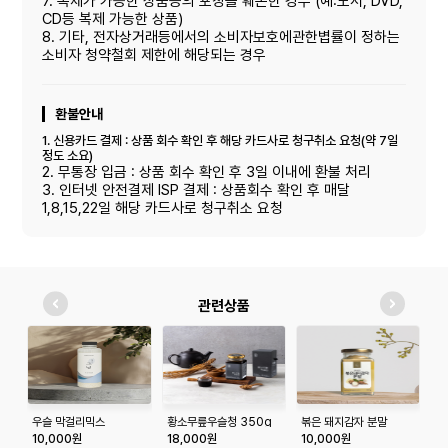
7. 복제가 가능한 상품등의 포장을 훼손한 경우 (예:도서, DVD,
CD등 복제 가능한 상품)
8. 기타, 전자상거래등에서의 소비자보호에관한볍률이 정하는
소비자 청약철회 제한에 해당되는 경우
환불안내
1. 신용카드 결제 : 상품 회수 확인 후 해당 카드사로 청구취소 요청(약 7일
정도 소요)
2. 무통장 입금 : 상품 회수 확인 후 3일 이내에 환불 처리
3. 인터넷 안전결제 ISP 결제 : 상품회수 확인 후 매달
1,8,15,22일 해당 카드사로 청구취소 요청
관련상품
우슬 막걸리믹스
황소무릎우슬청 350g
볶은 돼지감자 분말
담
100g
세
10,000원
18,000원
10,000원
3