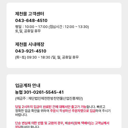
제천몰 고객센터
043-648-4510
평일：10:00 ~ 17:00 (점심시간 : 12:00 ~ 13:30)
토,일, 공휴일 휴무
제천몰 시내매장
043-921-4510
(화~토) 09:30 ~ 18:30 /일, 월, 공휴일 휴무
입금계좌 안내
농협 301-0261-5545-41
(예금주 : 재단법인제천한방천연물산업진흥재단)
당일 2시까지 입금이 완료된 건에 대해서만 출고가 가능
합니다. 빠르고
정확한 입금 확인을 위하여
주문시 작성하신 주문자명으로 입금
하여 주시기
바랍니다.
단순 변심에 의한 반품 및 교환의 경우, 배송비(왕복 택배비)는 고객님께서
부담
하셔야 합니다.