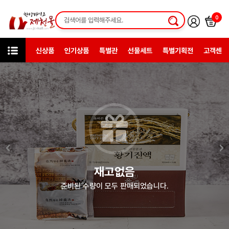
0
신상품
인기상품
특별관
선물세트
특별기획전
고객센터
미니샵
청년농부들
재고없음
준비된 수량이 모두 판매되었습니다.