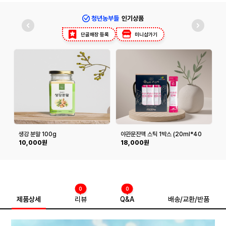
청년농부들
인기상품
단골매장 등록
미니샵가기
생강 분말 100g
야관문진액 스틱 1박스 (20ml*40
포)
10,000원
18,000원
0
0
제품상세
리뷰
Q&A
배송/교환/반품