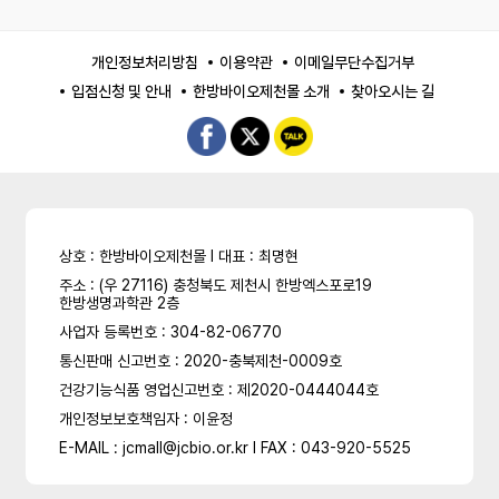
개인정보처리방침
이용약관
이메일무단수집거부
입점신청 및 안내
한방바이오제천몰 소개
찾아오시는 길
상호 : 한방바이오제천몰 l 대표 : 최명현
주소 : (우 27116) 충청북도 제천시 한방엑스포로19
한방생명과학관 2층
사업자 등록번호 : 304-82-06770
통신판매 신고번호 : 2020-충북제천-0009호
건강기능식품 영업신고번호 : 제2020-0444044호
개인정보보호책임자 : 이윤정
E-MAIL : jcmall@jcbio.or.kr l FAX : 043-920-5525