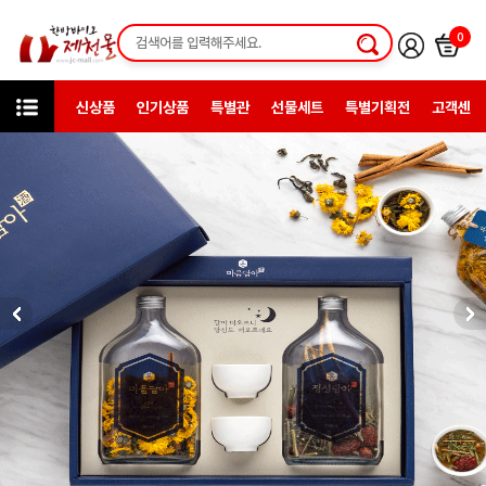
0
신상품
인기상품
특별관
선물세트
특별기획전
고객센터
미니샵
청년농부들