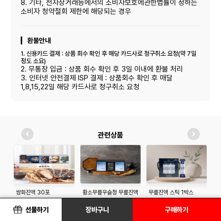
8. 기타, 전자상거래등에서의 소비자보호에관한볍률이 정하는
소비자 청약철회 제한에 해당되는 경우
환불안내
1. 신용카드 결제 : 상품 회수 확인 후 해당 카드사로 청구취소 요청(약 7일
정도 소요)
2. 무통장 입금 : 상품 회수 확인 후 3일 이내에 환불 처리
3. 인터넷 안전결제 ISP 결제 : 상품회수 확인 후 매달
1,8,15,22일 해당 카드사로 청구취소 요청
관련상품
쌍화진액 30포
황소무릎우슬청 무릎진액
무릎진액 스틱 1박스
솔
선물세트
(20ml*40포)
30,000원
33,000원
20,000원
1
선물하기
장바구니
구매하기