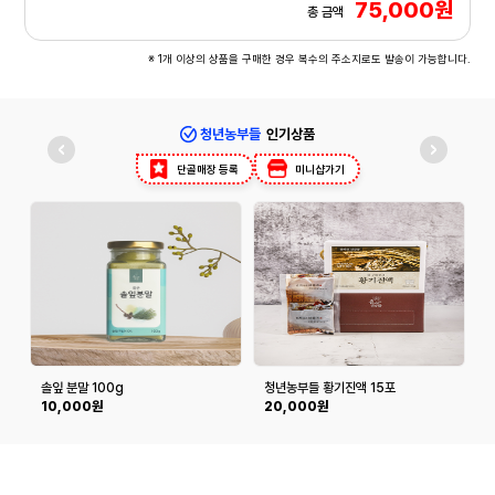
75,000원
총 금액
※ 1개 이상의 상품을 구매한 경우 복수의 주소지로도 발송이 가능합니다.
청년농부들
인기상품
단골매장 등록
미니샵가기
솔잎 분말 100g
청년농부들 황기진액 15포
10,000원
20,000원