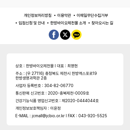
개인정보처리방침
이용약관
이메일무단수집거부
입점신청 및 안내
한방바이오제천몰 소개
찾아오시는 길
상호 : 한방바이오제천몰 l 대표 : 최명현
주소 : (우 27116) 충청북도 제천시 한방엑스포로19
한방생명과학관 2층
사업자 등록번호 : 304-82-06770
통신판매 신고번호 : 2020-충북제천-0009호
건강기능식품 영업신고번호 : 제2020-0444044호
개인정보보호책임자 : 이윤정
E-MAIL : jcmall@jcbio.or.kr l FAX : 043-920-5525