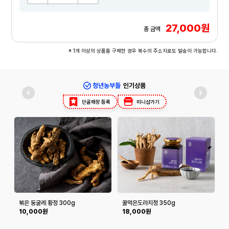
27,000원
총 금액
※ 1개 이상의 상품을 구매한 경우 복수의 주소지로도 발송이 가능합니다.
청년농부들
인기상품
단골매장 등록
미니샵가기
볶은 둥굴레 황정 300g
꿀먹은도라지청 350g
(
10,000원
18,000원