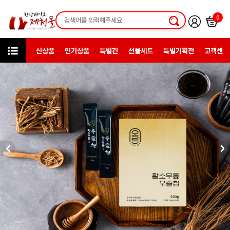
0
신상품
인기상품
특별관
선물세트
특별기획전
고객센터
미니샵
청년농부들