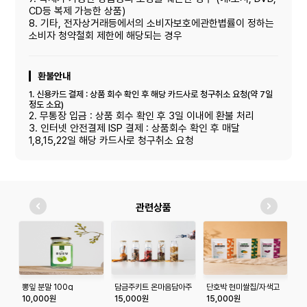
CD등 복제 가능한 상품)
8. 기타, 전자상거래등에서의 소비자보호에관한볍률이 정하는
소비자 청약철회 제한에 해당되는 경우
환불안내
1. 신용카드 결제 : 상품 회수 확인 후 해당 카드사로 청구취소 요청(약 7일
정도 소요)
2. 무통장 입금 : 상품 회수 확인 후 3일 이내에 환불 처리
3. 인터넷 안전결제 ISP 결제 : 상품회수 확인 후 매달
1,8,15,22일 해당 카드사로 청구취소 요청
관련상품
뽕잎 분말 100g
담금주키트 온마음담아주
단호박 현미쌀칩/자색고
담
1구 300ml
구마 현미쌀칩/황기 쌀뻥
구
10,000원
15,000원
15,000원
4
튀기 3봉