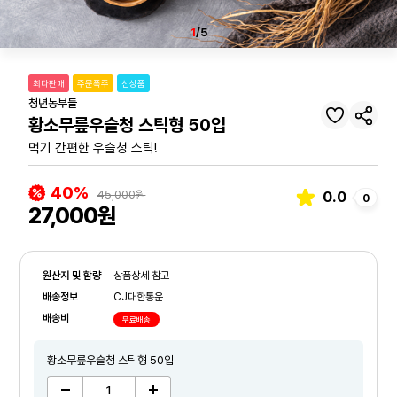
1
/5
최다판매
주문폭주
신상품
청년농부들
황소무릎우슬청 스틱형 50입
먹기 간편한 우슬청 스틱!
40%
45,000원
0.0
0
27,000원
원산지 및 함량
상품상세 참고
배송정보
CJ대한통운
배송비
무료배송
황소무릎우슬청 스틱형 50입