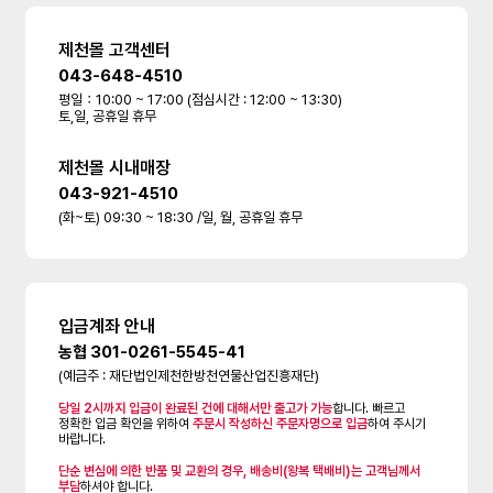
제천몰 고객센터
043-648-4510
평일：10:00 ~ 17:00 (점심시간 : 12:00 ~ 13:30)
토,일, 공휴일 휴무
제천몰 시내매장
043-921-4510
(화~토) 09:30 ~ 18:30 /일, 월, 공휴일 휴무
입금계좌 안내
농협 301-0261-5545-41
(예금주 : 재단법인제천한방천연물산업진흥재단)
당일 2시까지 입금이 완료된 건에 대해서만 출고가 가능
합니다. 빠르고
정확한 입금 확인을 위하여
주문시 작성하신 주문자명으로 입금
하여 주시기
바랍니다.
단순 변심에 의한 반품 및 교환의 경우, 배송비(왕복 택배비)는 고객님께서
부담
하셔야 합니다.