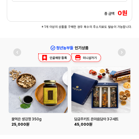
0원
총 금액
※ 1개 이상의 상품을 구매한 경우 복수의 주소지로도 발송이 가능합니다.
청년농부들
인기상품
단골매장 등록
미니샵가기
꿀먹은 생강청 350g
담금주키트 온마음담아 3구세트
(300ml*3구)
25,000원
45,000원