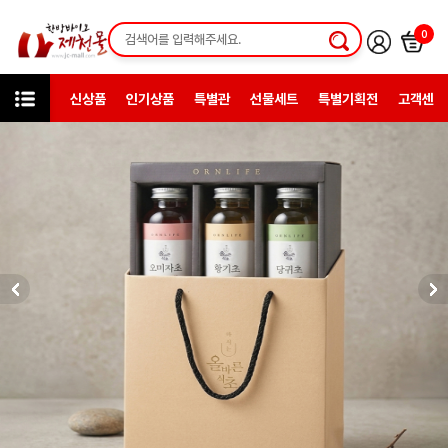
0
신상품
인기상품
특별관
선물세트
특별기획전
고객센터
미니샵
청년농부들