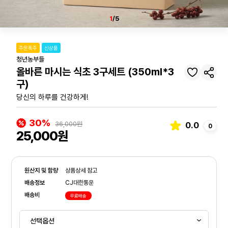
1
/5
주문폭주
신상품
청년농부들
올바른 마시는 식초 3구세트 (350ml*3
구)
당신의 하루를 건강하게!
30%
36,000원
0.0
0
25,000원
원산지 및 함량
상품상세 참고
배송정보
CJ대한통운
배송비
무료배송