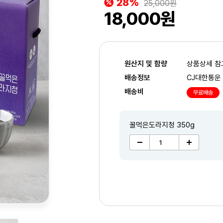
28%
25,000원
18,000원
원산지 및 함량
상품상세 참
배송정보
CJ대한통운
배송비
무료배송
꿀먹은도라지청 350g
2
/5