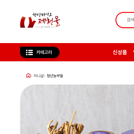
신상품
카테고리
미니샵
청년농부들