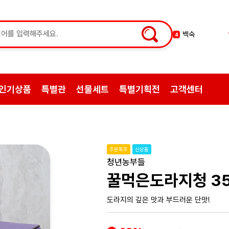
황기
5
꿀
6
한약
7
허브차
8
인기상품
특별관
선물세트
특별기획전
고객센터
한방엑스포
9
선물
10
약초
1
쌍화탕
2
주문폭주
신상품
삼계탕재료
3
청년농부들
백숙
4
꿀먹은도라지청 35
도라지의 깊은 맛과 부드러운 단맛!