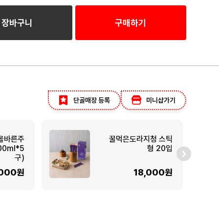
장바구니
구매하기
단골매장 등록
미니샵가기
올바른주
꿀먹은도라지청 스틱
00ml*5
형 20입
구)
,000원
18,000원