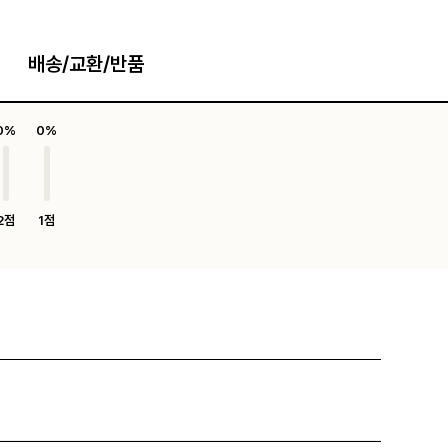
배송/교환/반품
0%
0%
2점
1점