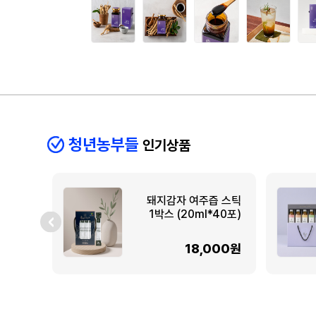
청년농부들
인기상품
돼지감자 여주즙 스틱
1박스 (20ml*40포)
18,000원