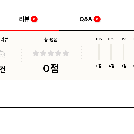
리뷰
Q&A
0
0
체리뷰
총 평점
0%
0%
0%
0점
5점
4점
3점
0건