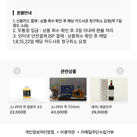
환불안내
1. 신용카드 결제 : 상품 회수 확인 후 해당 카드사로 청구취소 요청(약 7일
정도 소요)
2. 무통장 입금 : 상품 회수 확인 후 3일 이내에 환불 처리
3. 인터넷 안전결제 ISP 결제 : 상품회수 확인 후 매달
1,8,15,22일 해당 카드사로 청구취소 요청
관련상품
소나무와 학 증류주 43
소나무와 학 700ml
예주( 복분자주
소
도 375ml
15%)750ml
도
22,000원
40,000원
29,000원
4
개인정보처리방침
이용약관
이메일무단수집거부