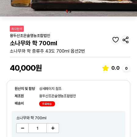
1
/3
최다판매
용두산조은술영농조합법인
소나무와 학 700ml
소나무와 학 증류주 43도 700ml 옵션2번
40,000원
0.0
0
원산지 및 함량
상세페이지 참조
제조원
용두산조은술영농조합법인
배송비
무료배송
소나무와 학 700ml