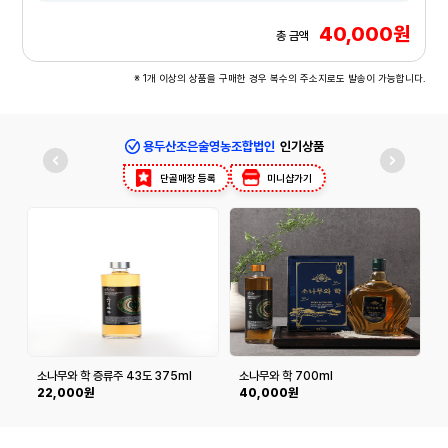
40,000원
총 금액
※ 1개 이상의 상품을 구매한 경우 복수의 주소지로도 발송이 가능합니다.
용두산조은술영농조합법인
인기상품
단골매장 등록
미니샵가기
소나무와 학 증류주 43도 375ml
소나무와 학 700ml
22,000원
40,000원