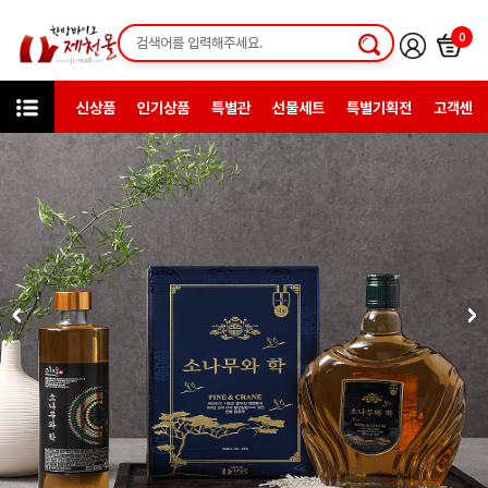
0
신상품
인기상품
특별관
선물세트
특별기획전
고객센터
미니샵
용두산조은술