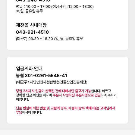
043-648-4510
평일：10:00 ~ 17:00 (점심시간 : 12:00 ~ 13:30)
토,일, 공휴일 휴무
제천몰 시내매장
043-921-4510
(화~토) 09:30 ~ 18:30 /일, 월, 공휴일 휴무
입금계좌 안내
농협 301-0261-5545-41
(예금주 : 재단법인제천한방천연물산업진흥재단)
당일 2시까지 입금이 완료된 건에 대해서만 출고가 가능
합니다. 빠르고
정확한 입금 확인을 위하여
주문시 작성하신 주문자명으로 입금
하여 주시기
바랍니다.
단순 변심에 의한 반품 및 교환의 경우, 배송비(왕복 택배비)는 고객님께서
부담
하셔야 합니다.