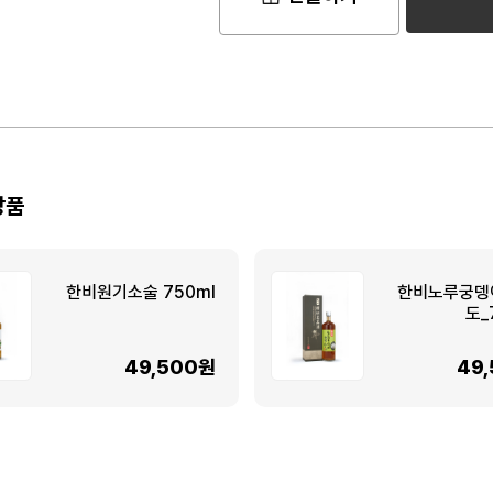
상품
한비원기소술 750ml
한비노루궁뎅
도_
49,500원
49