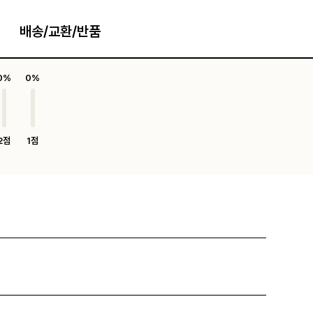
배송/교환/반품
0%
0%
2점
1점