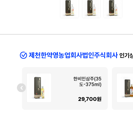
제천한약영농업회사법인주식회사
인기
한비인삼주(35
도-375ml)
29,700원