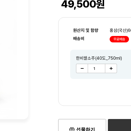
49,500원
원산지 및 함량
홍삼(국산)6
배송비
무료배송
한비쌀소주(40도_750ml)
2
/3
선물하기