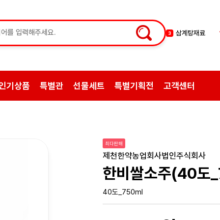
백숙
4
황기
5
꿀
6
한약
7
인기상품
특별관
선물세트
특별기획전
고객센터
허브차
8
한방엑스포
9
선물
10
약초
1
최다판매
쌍화탕
2
제천한약농업회사법인주식회사
삼계탕재료
3
한비쌀소주(40도_7
40도_750ml