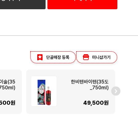
단골매장 등록
미니샵가기
이술(35
한비텐바이텐(35도
750ml)
_750ml)
,500원
49,500원