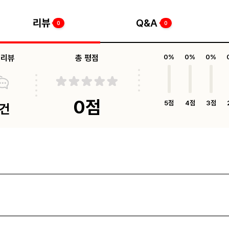
리뷰
Q&A
0
0
체리뷰
총 평점
0%
0%
0%
0점
5점
4점
3점
0건