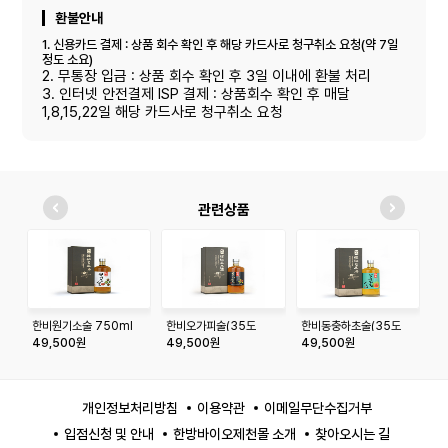
환불안내
1. 신용카드 결제 : 상품 회수 확인 후 해당 카드사로 청구취소 요청(약 7일
정도 소요)
2. 무통장 입금 : 상품 회수 확인 후 3일 이내에 환불 처리
3. 인터넷 안전결제 ISP 결제 : 상품회수 확인 후 매달
1,8,15,22일 해당 카드사로 청구취소 요청
관련상품
한비원기소술 750ml
한비오가피술(35도
한비동충하초술(35도
소
_750ml)
_750ml)
도
49,500원
49,500원
49,500원
2
개인정보처리방침
이용약관
이메일무단수집거부
입점신청 및 안내
한방바이오제천몰 소개
찾아오시는 길