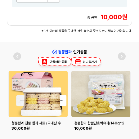
10,000원
총 금액
※ 1개 이상의 상품을 구매한 경우 복수의 주소지로도 발송이 가능합니다.
청풍한과
인기상품
단골매장 등록
미니샵가기
청풍한과 전통 한과 세트 (국내산 수
청풍한과 찹쌀단호박유과(140g*2
제)
봉)
30,000원
10,000원