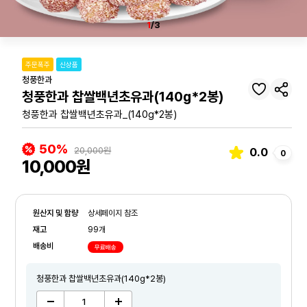
1
/3
주문폭주
신상품
청풍한과
청풍한과 찹쌀백년초유과(140g*2봉)
청풍한과 찹쌀백년초유과_(140g*2봉)
50%
20,000원
0.0
0
10,000원
원산지 및 함량
상세페이지 참조
재고
99개
배송비
무료배송
청풍한과 찹쌀백년초유과(140g*2봉)