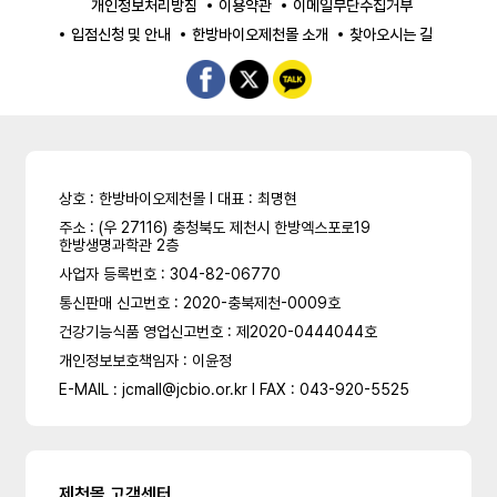
개인정보처리방침
이용약관
이메일무단수집거부
입점신청 및 안내
한방바이오제천몰 소개
찾아오시는 길
상호 : 한방바이오제천몰 l 대표 : 최명현
주소 : (우 27116) 충청북도 제천시 한방엑스포로19
한방생명과학관 2층
사업자 등록번호 : 304-82-06770
통신판매 신고번호 : 2020-충북제천-0009호
건강기능식품 영업신고번호 : 제2020-0444044호
개인정보보호책임자 : 이윤정
E-MAIL : jcmall@jcbio.or.kr l FAX : 043-920-5525
제천몰 고객센터