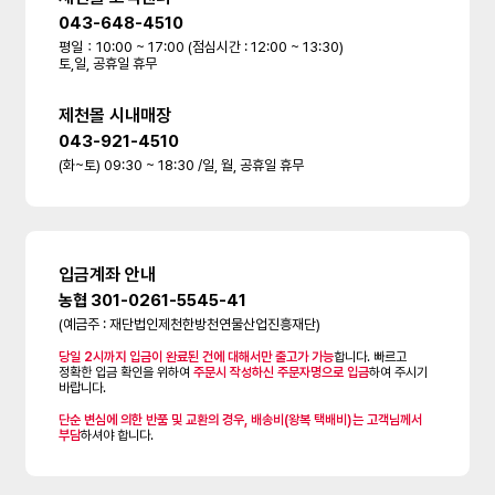
043-648-4510
평일：10:00 ~ 17:00 (점심시간 : 12:00 ~ 13:30)
토,일, 공휴일 휴무
제천몰 시내매장
043-921-4510
(화~토) 09:30 ~ 18:30 /일, 월, 공휴일 휴무
입금계좌 안내
농협 301-0261-5545-41
(예금주 : 재단법인제천한방천연물산업진흥재단)
당일 2시까지 입금이 완료된 건에 대해서만 출고가 가능
합니다. 빠르고
정확한 입금 확인을 위하여
주문시 작성하신 주문자명으로 입금
하여 주시기
바랍니다.
단순 변심에 의한 반품 및 교환의 경우, 배송비(왕복 택배비)는 고객님께서
부담
하셔야 합니다.