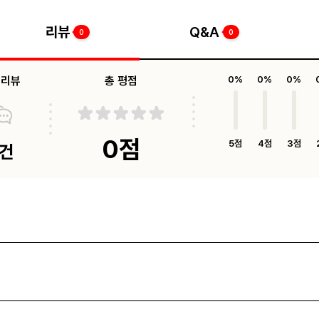
리뷰
Q&A
0
0
체리뷰
총 평점
0%
0%
0%
0점
5점
4점
3점
0건