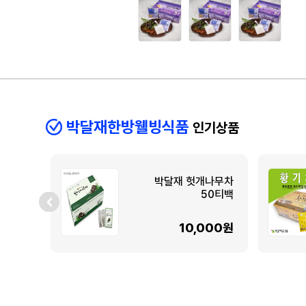
박달재한방웰빙식품
인기상품
박달재 헛개나무차
50티백
10,000원