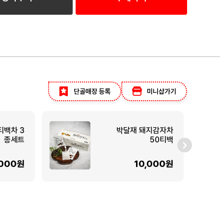
단골매장 등록
미니샵가기
티백차 3
박달재 돼지감자차
종세트
50티백
,000원
10,000원