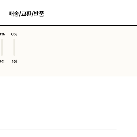
배송/교환/반품
0%
0%
2점
1점