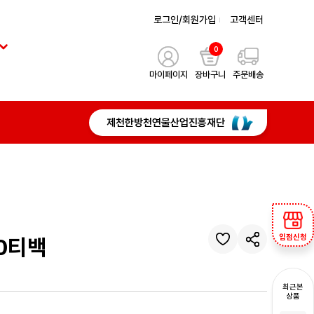
로그인/회원가입
고객센터
0
마이페이지
장바구니
주문배송
제천한방천연물산업진흥재단
입점신청
0티백
최근본
상품