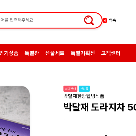
백숙
4
황기
5
꿀
6
한약
7
인기상품
특별관
선물세트
특별기획전
고객센터
허브차
8
한방엑스포
9
선물
10
약초
1
최다판매
신상품
쌍화탕
2
박달재한방웰빙식품
삼계탕재료
3
박달재 도라지차 5
.