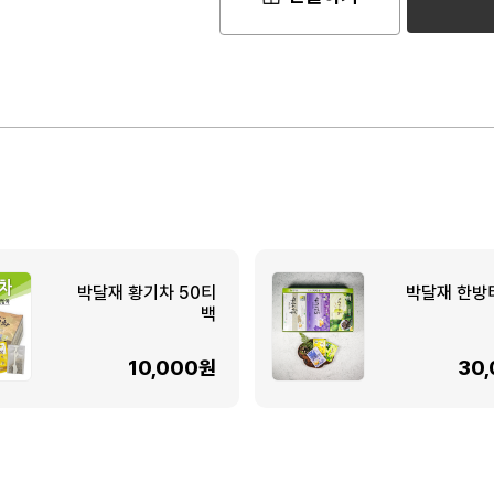
박달재 황기차 50티
박달재 한방
백
10,000원
30