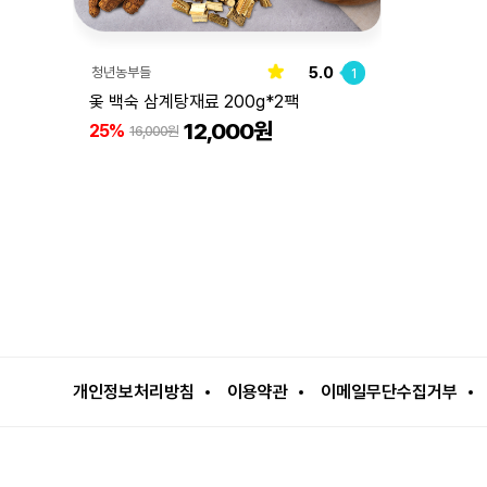
5.0
청년농부들
1
옻 백숙 삼계탕재료 200g*2팩
12,000원
25%
16,000원
개인정보처리방침
이용약관
이메일무단수집거부