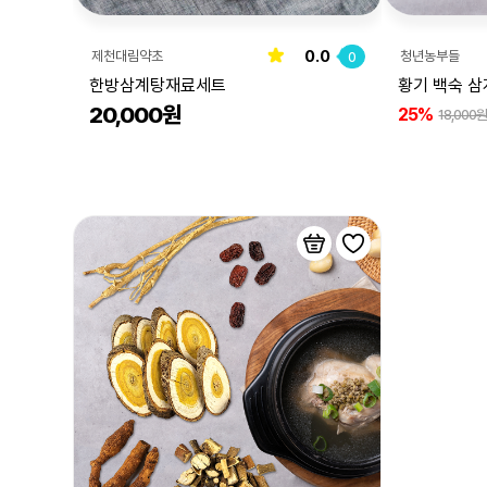
0.0
제천대림약초
청년농부들
0
한방삼계탕재료세트
황기 백숙 삼
20,000원
25%
18,000