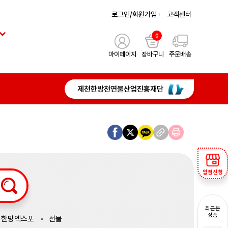
로그인/회원가입
고객센터
0
마이페이지
장바구니
주문배송
제천한방천연물산업진흥재단
입점신청
최근본
상품
한방엑스포
선물