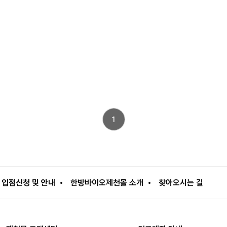
1
입점신청 및 안내
한방바이오제천몰 소개
찾아오시는 길