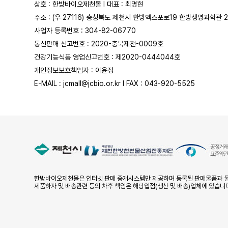
상호 : 한방바이오제천몰 l 대표 : 최명현
주소 : (우 27116) 충청북도 제천시 한방엑스포로19 한방생명과학관 
사업자 등록번호 : 304-82-06770
통신판매 신고번호 : 2020-충북제천-0009호
건강기능식품 영업신고번호 : 제2020-0444044호
개인정보보호책임자 : 이윤정
E-MAIL : jcmall@jcbio.or.kr l FAX : 043-920-5525
한방바이오제천몰은 인터넷 판매 중개시스템만 제공하며 등록된 판매물품과 물
제품하자 및 배송관련 등의 차후 책임은 해당입점(생산 및 배송)업체에 있습니