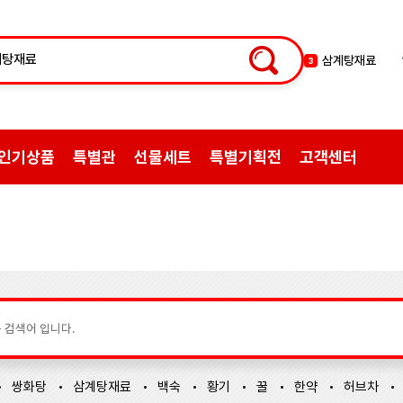
삼계탕재료
3
백숙
4
황기
5
꿀
6
인기상품
특별관
선물세트
특별기획전
고객센터
한약
7
허브차
8
한방엑스포
9
선물
10
약초
1
쌍화탕
2
쌍화탕
삼계탕재료
백숙
황기
꿀
한약
허브차