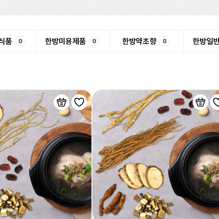
식품
한방미용제품
한방약초향
한방일
0
0
0