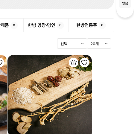
없음
반제품
한방 명장·명인
한방전통주
0
0
0