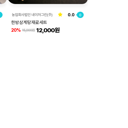
0.0
농업회사법인 네이처그린(주)
0
0
한방삼계탕재료세트
12,000원
20%
15,000원