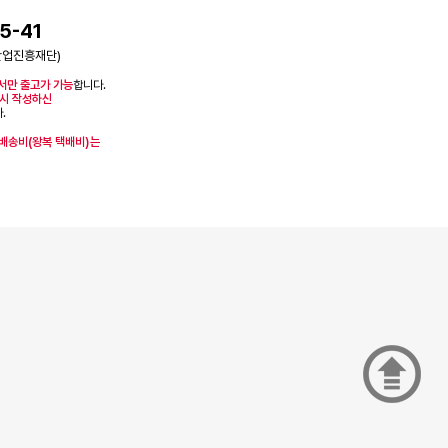
5-41
산업진흥재단)
서만 출고가 가능
합니다.
시 작성하신
.
 배송비(왕복 택배비)는