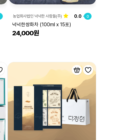
0.0
농업회사법인 넉넉한 사람들(주)
0
0
넉넉한쌍화차 (100ml x 15포)
24,000원