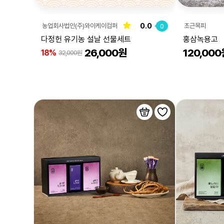
0.0
농업회사법인(주)와이케이컴퍼
초근목피
0
니
다정헌 유기농 설날 선물세트
홍삼녹용고
26,000원
120,000
18%
32,000원