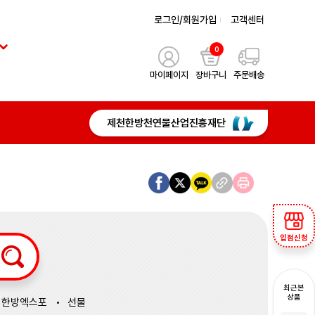
로그인/회원가입
고객센터
0
마이페이지
장바구니
주문배송
제천한방천연물산업진흥재단
입점신청
최근본
상품
한방엑스포
선물