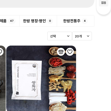
없음
제품
한방 명장·명인
한방전통주
47
0
4