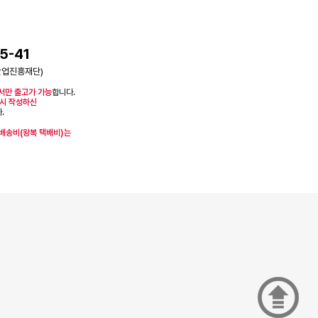
5-41
산업진흥재단)
서만 출고가 가능
합니다.
시 작성하신
.
 배송비(왕복 택배비)는