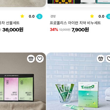
0.0
0.0
경방
0
화차 선물세트
프로폴리스 아이련 치약 비누세트
36,000원
7,900원
34%
원
12,000원