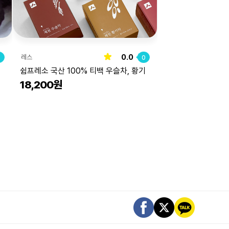
0.0
레스
0
0
쉼프레소 국산 100% 티백 우슬차, 황기
18,200원
차, 오미자차 30개입 건강차 선물세트