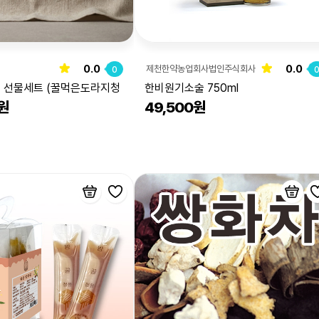
0.0
0.0
제천한약농업회사법인주식회사
0
종 선물세트 (꿀먹은도라지청
한비원기소술 750ml
0원
49,500원
배도라지쌍화차)