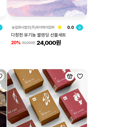
0.0
농업회사법인(주)와이케이컴퍼
0
0
니
다정헌 유기농 블렌딩 선물세트
24,000원
20%
30,000원