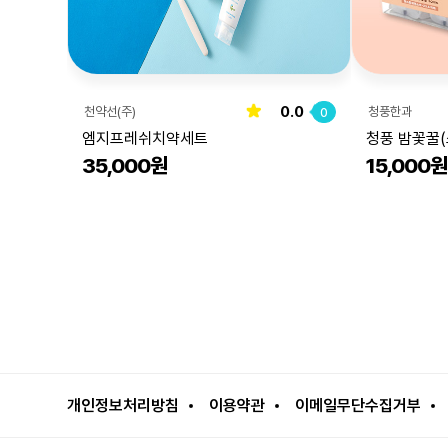
0.0
천약선(주)
청풍한과
0
엠지프레쉬치약세트
청풍 밤꽃꿀(
35,000원
15,000원
개인정보처리방침
이용약관
이메일무단수집거부