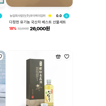
0.0
농업회사법인(주)와이케이컴퍼
0
0
니
다정헌 유기농 국산차 베스트 선물세트
26,000원
18%
32,000원