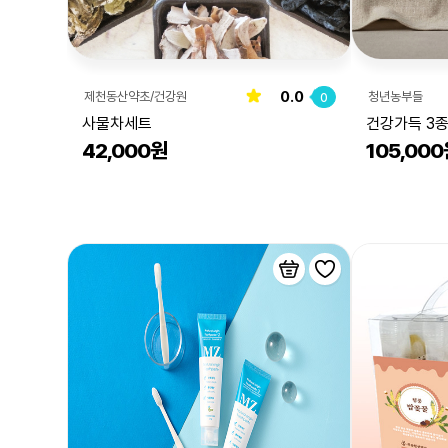
0.0
제천동산약초/건강원
청년농부들
0
사물차세트
건강가득 3
42,000원
105,00
스틱*2개, 