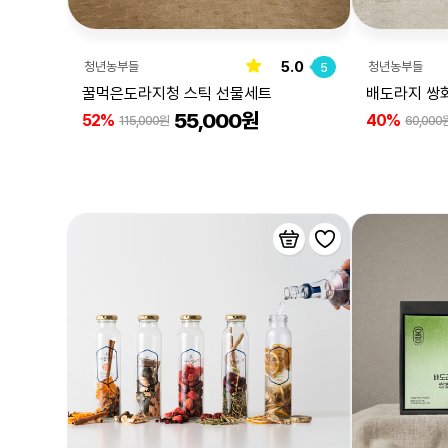
5.0
청년농부들
청년농부들
5
꿀먹은도라지청 스틱 선물세트
배도라지 쌍
55,000원
52%
40%
115,000원
60,000