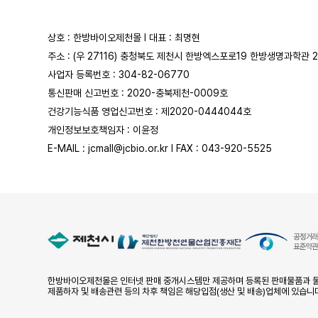
상호 : 한방바이오제천몰 l 대표 : 최명현
주소 : (우 27116) 충청북도 제천시 한방엑스포로19 한방생명과학관 
사업자 등록번호 : 304-82-06770
통신판매 신고번호 : 2020-충북제천-0009호
건강기능식품 영업신고번호 : 제2020-0444044호
개인정보보호책임자 : 이윤정
E-MAIL : jcmall@jcbio.or.kr l FAX : 043-920-5525
한방바이오제천몰은 인터넷 판매 중개시스템만 제공하며 등록된 판매물품과 물
제품하자 및 배송관련 등의 차후 책임은 해당입점(생산 및 배송)업체에 있습니