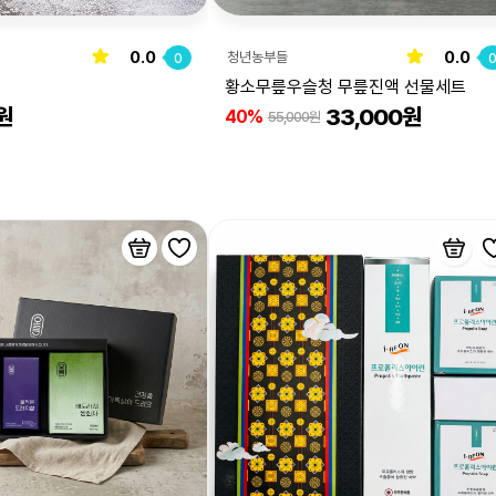
0.0
0.0
청년농부들
0
황소무릎우슬청 무릎진액 선물세트
원
33,000원
40%
55,000원