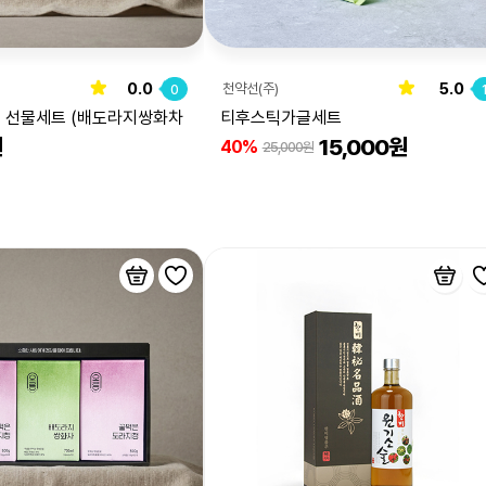
0.0
5.0
천약선(주)
0
종 선물세트 (배도라지쌍화차
티후스틱가글세트
원
15,000원
은도라지청 스틱)
40%
25,000원