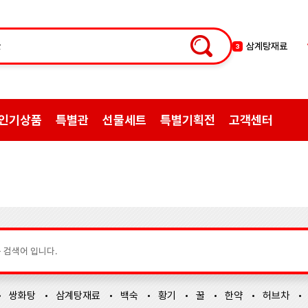
백숙
4
황기
5
꿀
6
한약
7
인기상품
특별관
선물세트
특별기획전
고객센터
허브차
8
한방엑스포
9
선물
10
약초
1
쌍화탕
2
삼계탕재료
3
쌍화탕
삼계탕재료
백숙
황기
꿀
한약
허브차