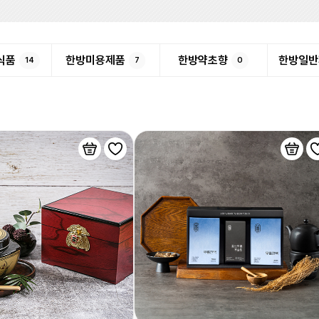
식품
한방미용제품
한방약초향
한방일반
14
7
0