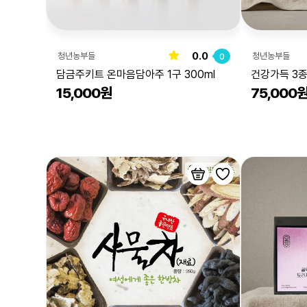
0.0
청년농부들
청년농부들
0
담금주키트 온마음담아주 1구 300ml
건강가득 3
15,000원
75,000
*2개, 꿀먹