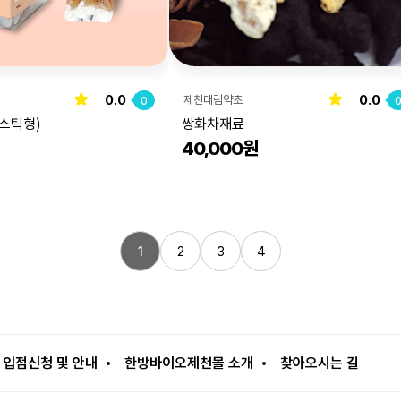
0.0
0.0
제천대림약초
0
스틱형)
쌍화차재료
40,000원
1
2
3
4
입점신청 및 안내
한방바이오제천몰 소개
찾아오시는 길