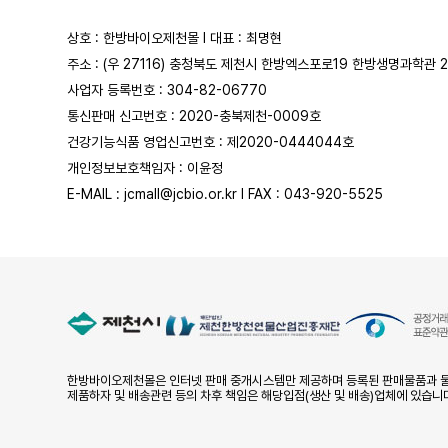
상호 : 한방바이오제천몰 l 대표 : 최명현
주소 : (우 27116) 충청북도 제천시 한방엑스포로19 한방생명과학관 
사업자 등록번호 : 304-82-06770
통신판매 신고번호 : 2020-충북제천-0009호
건강기능식품 영업신고번호 : 제2020-0444044호
개인정보보호책임자 : 이윤정
E-MAIL : jcmall@jcbio.or.kr l FAX : 043-920-5525
한방바이오제천몰은 인터넷 판매 중개시스템만 제공하며 등록된 판매물품과 물
제품하자 및 배송관련 등의 차후 책임은 해당입점(생산 및 배송)업체에 있습니