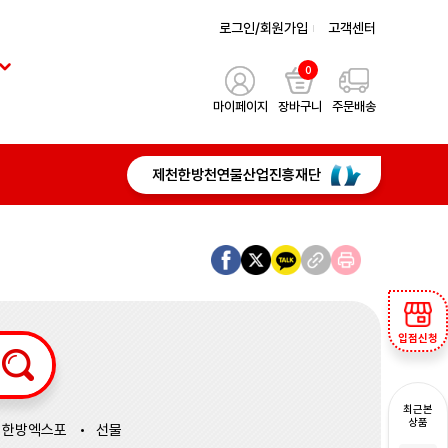
로그인/회원가입
고객센터
0
마이페이지
장바구니
주문배송
제천한방천연물산업진흥재단
입점신청
최근본
상품
한방엑스포
선물