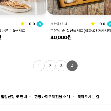
0.0
0.0
제천약초한과
0
올바른주 5구세트
호유당 순 꿀선물세트(잡화꿀+아카시
원
40,000원
)
꿀)
1
2
3
4
입점신청 및 안내
한방바이오제천몰 소개
찾아오시는 길