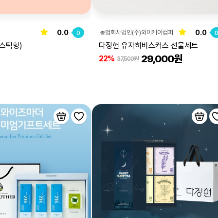
0.0
0.0
농업회사법인(주)와이케이컴퍼
0
니
스틱형)
다정헌 유자히비스커스 선물세트
29,000원
22%
37,500원