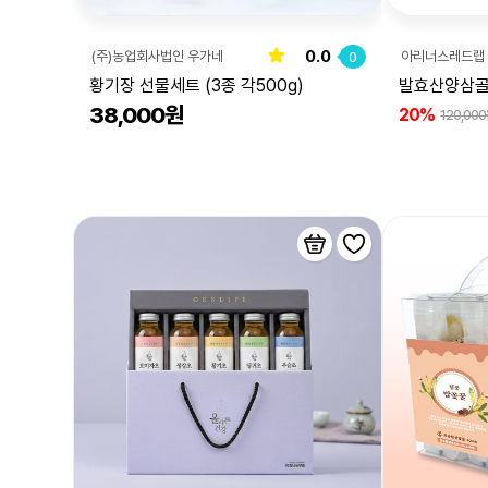
0.0
(주)농업회사법인 우가네
아리너스레드랩
0
황기장 선물세트 (3종 각500g)
발효산양삼
38,000원
20%
120,00