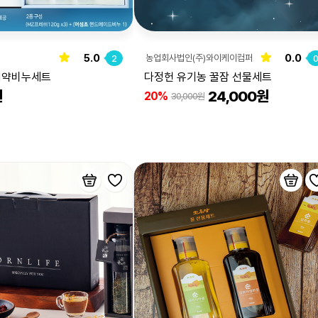
5.0
0.0
농업회사법인(주)와이케이컴퍼
2
니
치약비누세트
다정헌 유기농 꿀잠 선물세트
원
24,000원
20%
30,000원