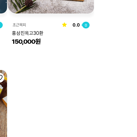
0.0
초근목피
0
0
홍삼진옥고30환
150,000원