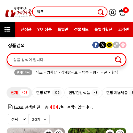
0
신상품
인기상품
특별관
선물세트
특별기획전
고객센터
상품검색
약초
쌍화탕
삼계탕재료
백숙
황기
꿀
한약
인기검색어
허브차
한방엑스포
선물
전체
한방약초
한방건강식품
한방미용제품
404
329
43
(으)로 검색한 결과 총
404
건이 검색되었습니다.