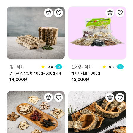
정토약초
산에향기약초
0.0
0
0.0
0
엄나무 장작(단) 400g~500g 4개
쌍화차재료 1,000g
14,000원
43,000원