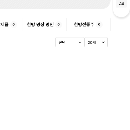
없음
반제품
한방 명장·명인
한방전통주
0
0
0