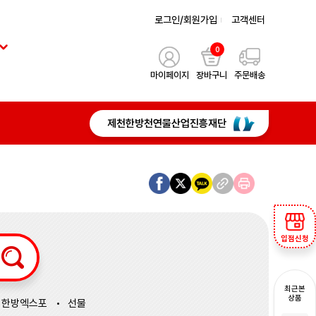
로그인/회원가입
고객센터
0
마이페이지
장바구니
주문배송
제천한방천연물산업진흥재단
입점신청
최근본
상품
한방엑스포
선물