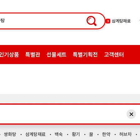
삼계탕재료
3
백숙
4
황기
5
꿀
6
인기상품
특별관
선물세트
특별기획전
고객센터
한약
7
허브차
8
한방엑스포
9
선물
10
약초
1
쌍화탕
2
쌍화탕
삼계탕재료
백숙
황기
꿀
한약
허브차