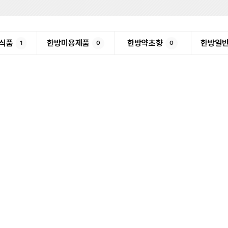
식품
한방미용제품
한방약초향
한방일
1
0
0