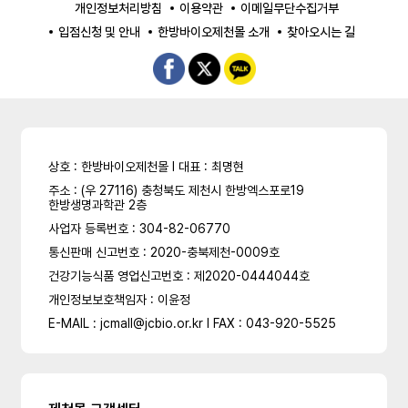
개인정보처리방침
이용약관
이메일무단수집거부
입점신청 및 안내
한방바이오제천몰 소개
찾아오시는 길
상호 : 한방바이오제천몰 l 대표 : 최명현
주소 : (우 27116) 충청북도 제천시 한방엑스포로19
한방생명과학관 2층
사업자 등록번호 : 304-82-06770
통신판매 신고번호 : 2020-충북제천-0009호
건강기능식품 영업신고번호 : 제2020-0444044호
개인정보보호책임자 : 이윤정
E-MAIL : jcmall@jcbio.or.kr l FAX : 043-920-5525