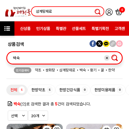
0
신상품
인기상품
특별관
선물세트
특별기획전
고객센터
상품검색
약초
쌍화탕
삼계탕재료
백숙
황기
꿀
한약
인기검색어
허브차
한방엑스포
선물
전체
한방약초
한방건강식품
한방미용제품
5
5
0
0
백숙
(으)로 검색한 결과 총
5
건이 검색되었습니다.