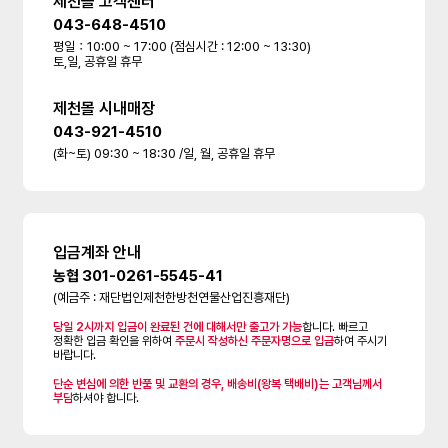
제천몰 고객센터
043-648-4510
평일：10:00 ~ 17:00 (점심시간 : 12:00 ~ 13:30)
토,일, 공휴일 휴무
제천몰 시내매장
043-921-4510
(화~토) 09:30 ~ 18:30 /일, 월, 공휴일 휴무
입금계좌 안내
농협 301-0261-5545-41
(예금주 : 재단법인제천한방천연물산업진흥재단)
당일 2시까지 입금이 완료된 건에 대해서만 출고가 가능
합니다. 빠르고
정확한 입금 확인을 위하여
주문시 작성하신 주문자명으로 입금
하여 주시기
바랍니다.
단순 변심에 의한 반품 및 교환의 경우, 배송비(왕복 택배비)는 고객님께서
부담
하셔야 합니다.