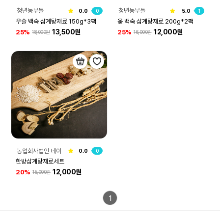
청년농부들
청년농부들
0.0
0
5.0
1
우슬 백숙 삼계탕재료 150g*3팩
옻 백숙 삼계탕재료 200g*2팩
13,500원
12,000원
25%
25%
18,000원
16,000원
농업회사법인 네이
0.0
0
처그린(주)
한방삼계탕재료세트
12,000원
20%
15,000원
1