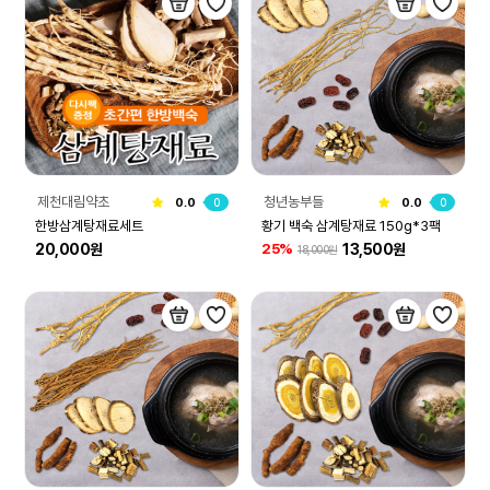
제천대림약초
청년농부들
0.0
0
0.0
0
한방삼계탕재료세트
황기 백숙 삼계탕재료 150g*3팩
20,000원
13,500원
25%
18,000원