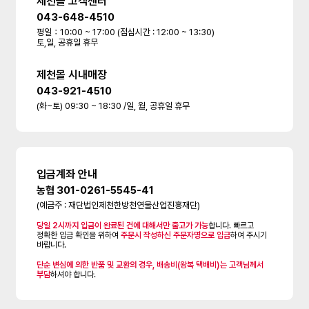
제천몰 고객센터
043-648-4510
평일：10:00 ~ 17:00 (점심시간 : 12:00 ~ 13:30)
토,일, 공휴일 휴무
제천몰 시내매장
043-921-4510
(화~토) 09:30 ~ 18:30 /일, 월, 공휴일 휴무
입금계좌 안내
농협 301-0261-5545-41
(예금주 : 재단법인제천한방천연물산업진흥재단)
당일 2시까지 입금이 완료된 건에 대해서만 출고가 가능
합니다. 빠르고
정확한 입금 확인을 위하여
주문시 작성하신 주문자명으로 입금
하여 주시기
바랍니다.
단순 변심에 의한 반품 및 교환의 경우, 배송비(왕복 택배비)는 고객님께서
부담
하셔야 합니다.