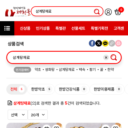
0
신상품
인기상품
특별관
선물세트
특별기획전
고객센터
상품검색
약초
쌍화탕
삼계탕재료
백숙
황기
꿀
한약
인기검색어
허브차
한방엑스포
선물
전체
한방약초
한방건강식품
한방미용제품
5
5
0
0
삼계탕재료
(으)로 검색한 결과 총
5
건이 검색되었습니다.