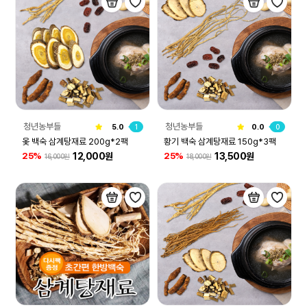
청년농부들
청년농부들
5.0
1
0.0
0
옻 백숙 삼계탕재료 200g*2팩
황기 백숙 삼계탕재료 150g*3팩
12,000원
13,500원
25%
25%
16,000원
18,000원