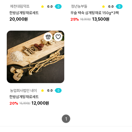
제천대림약초
청년농부들
0.0
0
0.0
0
한방삼계탕재료세트
우슬 백숙 삼계탕재료 150g*3팩
20,000원
13,500원
25%
18,000원
농업회사법인 네이
0.0
0
처그린(주)
한방삼계탕재료세트
12,000원
20%
15,000원
1