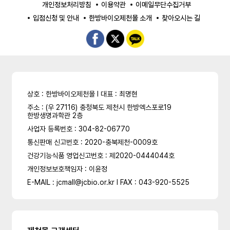
개인정보처리방침
이용약관
이메일무단수집거부
입점신청 및 안내
한방바이오제천몰 소개
찾아오시는 길
상호 : 한방바이오제천몰 l 대표 : 최명현
주소 : (우 27116) 충청북도 제천시 한방엑스포로19
한방생명과학관 2층
사업자 등록번호 : 304-82-06770
통신판매 신고번호 : 2020-충북제천-0009호
건강기능식품 영업신고번호 : 제2020-0444044호
개인정보보호책임자 : 이윤정
E-MAIL : jcmall@jcbio.or.kr l FAX : 043-920-5525