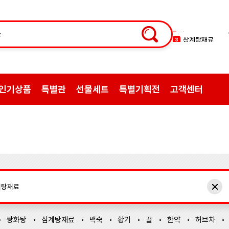
삼계탕재료
3
백숙
4
황기
5
꿀
6
인기상품
특별관
선물세트
특별기획전
고객센터
한약
7
허브차
8
한방엑스포
9
선물
10
약초
1
쌍화탕
2
쌍화탕
삼계탕재료
백숙
황기
꿀
한약
허브차