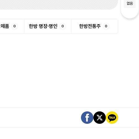
없음
반제품
한방 명장·명인
한방전통주
0
0
0