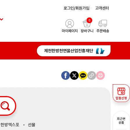
로그인/회원가입
고객센터
0
마이페이지
장바구니
주문배송
제천한방천연물산업진흥재단
입점신청
최근본
상품
한방엑스포
선물