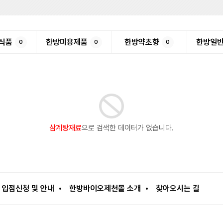
식품
한방미용제품
한방약초향
한방일
0
0
0
삼계탕재료
으로 검색한 데이터가 없습니다.
입점신청 및 안내
한방바이오제천몰 소개
찾아오시는 길