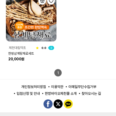
제천대림약초
0.0
0
한방삼계탕재료세트
20,000원
1
개인정보처리방침
이용약관
이메일무단수집거부
입점신청 및 안내
한방바이오제천몰 소개
찾아오시는 길