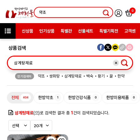
0
신상품
인기상품
특별관
선물세트
특별기획전
고객센터
상품검색
약초
쌍화탕
삼계탕재료
백숙
황기
꿀
한약
인기검색어
허브차
한방엑스포
선물
전체
한방약초
한방건강식품
한방미용제품
404
1
0
0
삼계탕재료
(으)로 검색한 결과 총
1
건이 검색되었습니다.