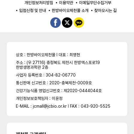
개인정보처리방침
이용약관
이메일무단수집거부
입점신청 및 안내
한방바이오제천몰 소개
찾아오시는 길
상호 : 한방바이오제천몰 l 대표 : 최명현
주소 : (우 27116) 충청북도 제천시 한방엑스포로19
한방생명과학관 2층
사업자 등록번호 : 304-82-06770
통신판매 신고번호 : 2020-충북제천-0009호
건강기능식품 영업신고번호 : 제2020-0444044호
개인정보보호책임자 : 이윤정
E-MAIL : jcmall@jcbio.or.kr l FAX : 043-920-5525