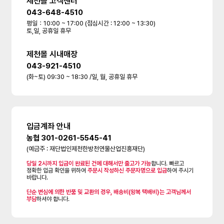
제천몰 고객센터
043-648-4510
평일：10:00 ~ 17:00 (점심시간 : 12:00 ~ 13:30)
토,일, 공휴일 휴무
제천몰 시내매장
043-921-4510
(화~토) 09:30 ~ 18:30 /일, 월, 공휴일 휴무
입금계좌 안내
농협 301-0261-5545-41
(예금주 : 재단법인제천한방천연물산업진흥재단)
당일 2시까지 입금이 완료된 건에 대해서만 출고가 가능
합니다. 빠르고
정확한 입금 확인을 위하여
주문시 작성하신 주문자명으로 입금
하여 주시기
바랍니다.
단순 변심에 의한 반품 및 교환의 경우, 배송비(왕복 택배비)는 고객님께서
부담
하셔야 합니다.