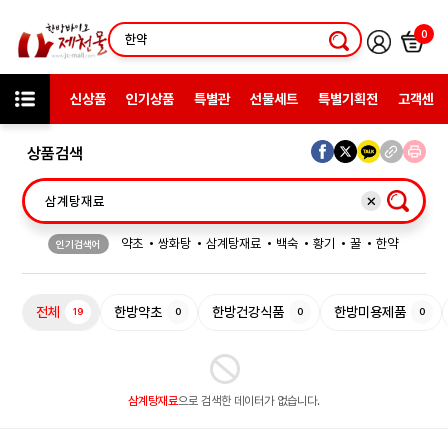
0
신상품
인기상품
특별관
선물세트
특별기획전
고객센터
상품검색
약초
쌍화탕
삼계탕재료
백숙
황기
꿀
한약
인기검색어
허브차
한방엑스포
선물
전체
한방약초
한방건강식품
한방미용제품
19
0
0
0
삼계탕재료
으로 검색한 데이터가 없습니다.