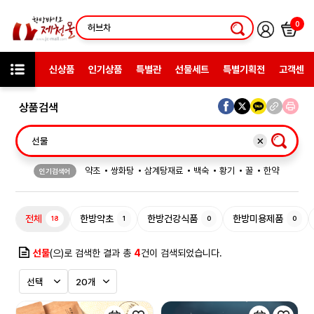
0
신상품
인기상품
특별관
선물세트
특별기획전
고객센터
상품검색
약초
쌍화탕
삼계탕재료
백숙
황기
꿀
한약
인기검색어
허브차
한방엑스포
선물
전체
한방약초
한방건강식품
한방미용제품
18
1
0
0
선물
(으)로 검색한 결과 총
4
건이 검색되었습니다.