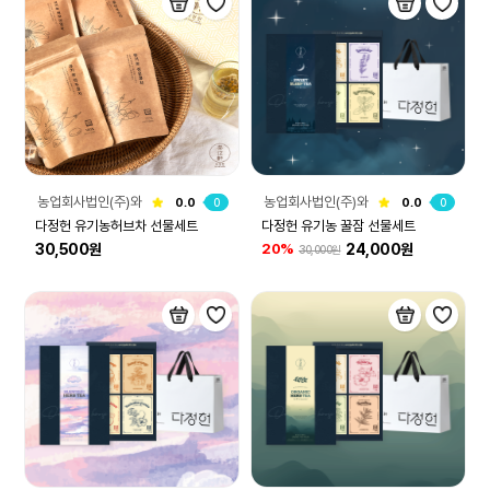
농업회사법인(주)와
농업회사법인(주)와
0.0
0
0.0
0
이케이컴퍼니
이케이컴퍼니
다정헌 유기농허브차 선물세트
다정헌 유기농 꿀잠 선물세트
30,500원
24,000원
20%
30,000원