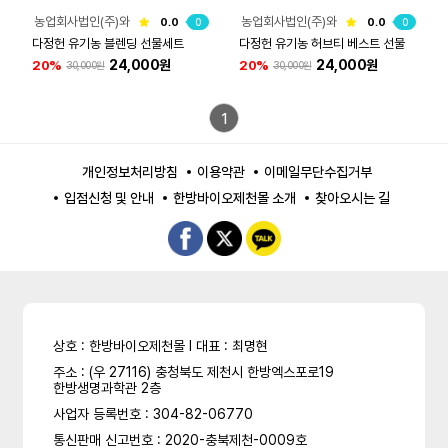
농업회사법인(주)와
농업회사법인(주)와
0.0
0
0.0
0
이케이컴퍼니
이케이컴퍼니
다정헌 유기농 블렌딩 선물세트
다정헌 유기농 허브티 베스트 선물
24,000원
24,000원
20%
20%
30,000원
30,000원
세트
1
개인정보처리방침
이용약관
이메일무단수집거부
입점신청 및 안내
한방바이오제천몰 소개
찾아오시는 길
상호 : 한방바이오제천몰 l 대표 : 최명현
주소 : (우 27116) 충청북도 제천시 한방엑스포로19
한방생명과학관 2층
사업자 등록번호 : 304-82-06770
통신판매 신고번호 : 2020-충북제천-0009호