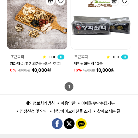
초근목피
초근목피
0.0
0
0.0
0
쌍화재료 (황기외7종 국내산/계피
제천쌍화원액 10봉
40,000원
10,000원
6%
16%
43,000원
12,000원
베트남)
1
개인정보처리방침
이용약관
이메일무단수집거부
입점신청 및 안내
한방바이오제천몰 소개
찾아오시는 길