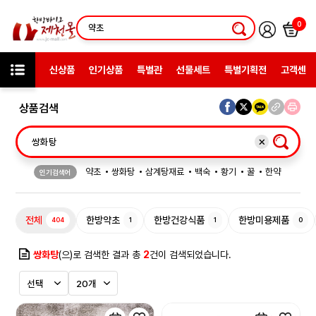
0
신상품
인기상품
특별관
선물세트
특별기획전
고객센터
상품검색
약초
쌍화탕
삼계탕재료
백숙
황기
꿀
한약
인기검색어
허브차
한방엑스포
선물
전체
한방약초
한방건강식품
한방미용제품
404
1
1
0
쌍화탕
(으)로 검색한 결과 총
2
건이 검색되었습니다.