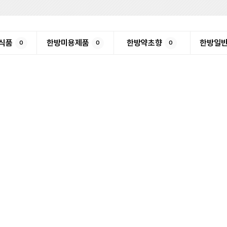
식품
한방미용제품
한방약초향
한방일
0
0
0