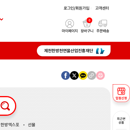
로그인/회원가입
고객센터
0
마이페이지
장바구니
주문배송
제천한방천연물산업진흥재단
입점신청
최근본
상품
한방엑스포
선물