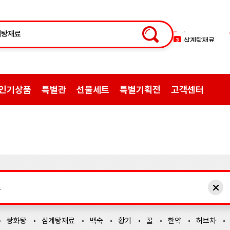
삼계탕재료
3
백숙
4
황기
5
꿀
6
인기상품
특별관
선물세트
특별기획전
고객센터
한약
7
허브차
8
한방엑스포
9
선물
10
약초
1
쌍화탕
2
쌍화탕
삼계탕재료
백숙
황기
꿀
한약
허브차