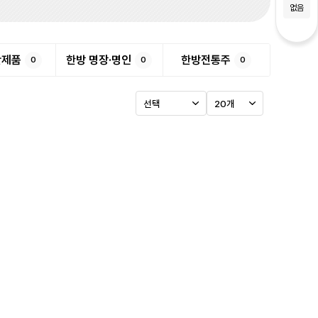
없음
반제품
한방 명장·명인
한방전통주
0
0
0