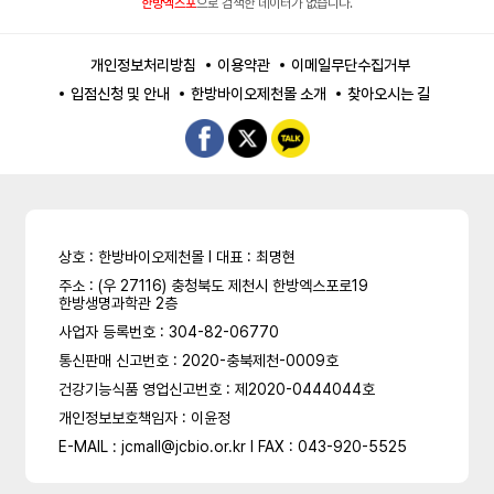
한방엑스포
으로 검색한 데이터가 없습니다.
개인정보처리방침
이용약관
이메일무단수집거부
입점신청 및 안내
한방바이오제천몰 소개
찾아오시는 길
상호 : 한방바이오제천몰 l 대표 : 최명현
주소 : (우 27116) 충청북도 제천시 한방엑스포로19
한방생명과학관 2층
사업자 등록번호 : 304-82-06770
통신판매 신고번호 : 2020-충북제천-0009호
건강기능식품 영업신고번호 : 제2020-0444044호
개인정보보호책임자 : 이윤정
E-MAIL : jcmall@jcbio.or.kr l FAX : 043-920-5525