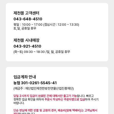
제천몰 고객센터
043-648-4510
평일：10:00 ~ 17:00 (점심시간 : 12:00 ~ 13:30)
토,일, 공휴일 휴무
제천몰 시내매장
043-921-4510
(화~토) 09:30 ~ 18:30 /일, 월, 공휴일 휴무
입금계좌 안내
농협 301-0261-5545-41
(예금주 : 재단법인제천한방천연물산업진흥재단)
당일 2시까지 입금이 완료된 건에 대해서만 출고가 가능
합니다. 빠르고
정확한 입금 확인을 위하여
주문시 작성하신 주문자명으로 입금
하여 주시기
바랍니다.
단순 변심에 의한 반품 및 교환의 경우, 배송비(왕복 택배비)는 고객님께서
부담
하셔야 합니다.