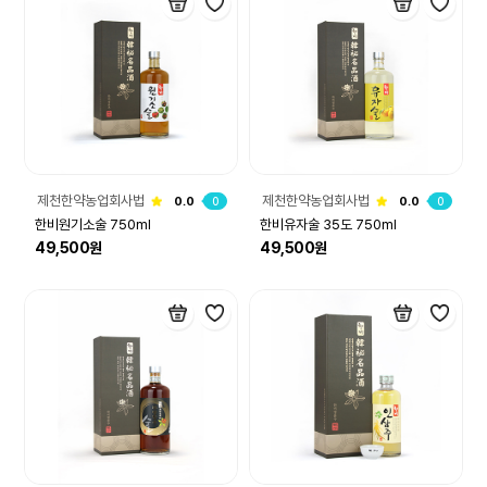
제천한약농업회사법
제천한약농업회사법
0.0
0
0.0
0
인주식회사
인주식회사
한비원기소술 750ml
한비유자술 35도 750ml
49,500원
49,500원