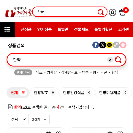
0
신상품
인기상품
특별관
선물세트
특별기획전
고객센터
상품검색
약초
쌍화탕
삼계탕재료
백숙
황기
꿀
한약
인기검색어
허브차
한방엑스포
선물
전체
한방약초
한방건강식품
한방미용제품
75
0
0
0
한약
(으)로 검색한 결과 총
4
건이 검색되었습니다.