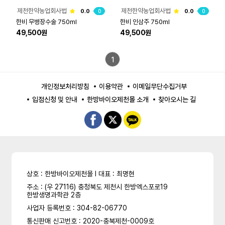
제천한약농업회사법
제천한약농업회사법
0.0
0
0.0
0
인주식회사
인주식회사
한비 무병장수술 750ml
한비 인삼주 750ml
49,500원
49,500원
1
개인정보처리방침
이용약관
이메일무단수집거부
입점신청 및 안내
한방바이오제천몰 소개
찾아오시는 길
상호 : 한방바이오제천몰 l 대표 : 최명현
주소 : (우 27116) 충청북도 제천시 한방엑스포로19
한방생명과학관 2층
사업자 등록번호 : 304-82-06770
통신판매 신고번호 : 2020-충북제천-0009호