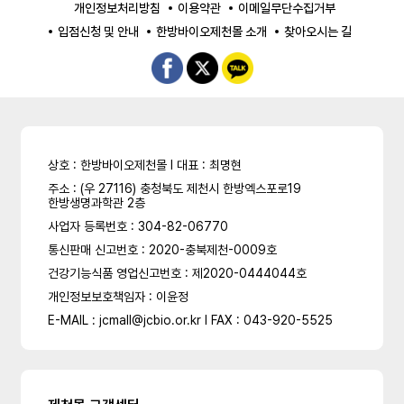
개인정보처리방침
이용약관
이메일무단수집거부
입점신청 및 안내
한방바이오제천몰 소개
찾아오시는 길
상호 : 한방바이오제천몰 l 대표 : 최명현
주소 : (우 27116) 충청북도 제천시 한방엑스포로19
한방생명과학관 2층
사업자 등록번호 : 304-82-06770
통신판매 신고번호 : 2020-충북제천-0009호
건강기능식품 영업신고번호 : 제2020-0444044호
개인정보보호책임자 : 이윤정
E-MAIL : jcmall@jcbio.or.kr l FAX : 043-920-5525