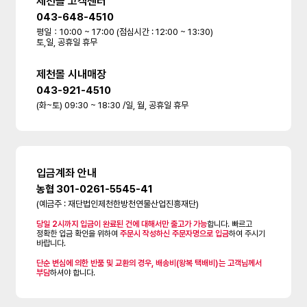
제천몰 고객센터
043-648-4510
평일：10:00 ~ 17:00 (점심시간 : 12:00 ~ 13:30)
토,일, 공휴일 휴무
제천몰 시내매장
043-921-4510
(화~토) 09:30 ~ 18:30 /일, 월, 공휴일 휴무
입금계좌 안내
농협 301-0261-5545-41
(예금주 : 재단법인제천한방천연물산업진흥재단)
당일 2시까지 입금이 완료된 건에 대해서만 출고가 가능
합니다. 빠르고
정확한 입금 확인을 위하여
주문시 작성하신 주문자명으로 입금
하여 주시기
바랍니다.
단순 변심에 의한 반품 및 교환의 경우, 배송비(왕복 택배비)는 고객님께서
부담
하셔야 합니다.