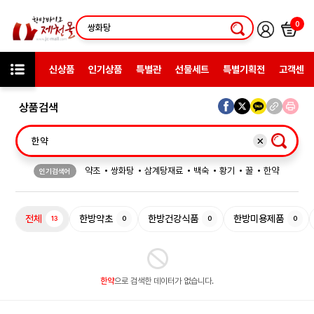
0
신상품
인기상품
특별관
선물세트
특별기획전
고객센터
상품검색
약초
쌍화탕
삼계탕재료
백숙
황기
꿀
한약
인기검색어
허브차
한방엑스포
선물
전체
한방약초
한방건강식품
한방미용제품
13
0
0
0
한약
으로 검색한 데이터가 없습니다.