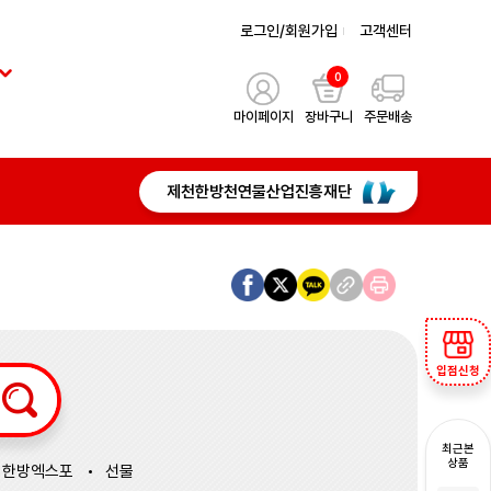
로그인/회원가입
고객센터
0
마이페이지
장바구니
주문배송
제천한방천연물산업진흥재단
입점신청
최근본
상품
한방엑스포
선물