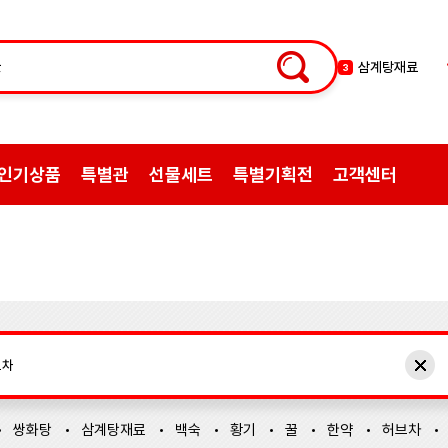
삼계탕재료
3
백숙
4
황기
5
꿀
6
인기상품
특별관
선물세트
특별기획전
고객센터
한약
7
허브차
8
한방엑스포
9
선물
10
약초
1
쌍화탕
2
쌍화탕
삼계탕재료
백숙
황기
꿀
한약
허브차