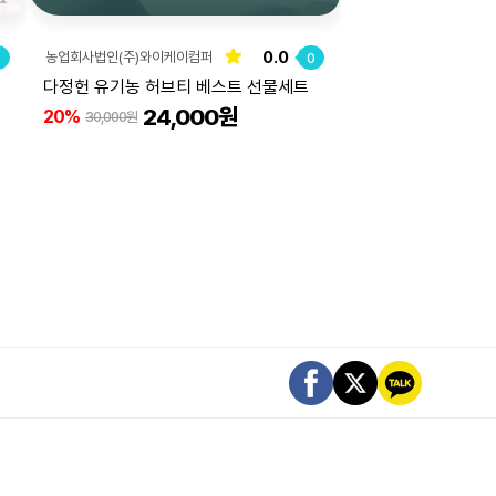
0.0
농업회사법인(주)와이케이컴퍼
0
0
니
다정헌 유기농 허브티 베스트 선물세트
24,000원
20%
30,000원