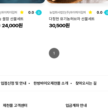
0.0
0.0
주)와이케이컴퍼
농업회사법인(주)와이케이컴퍼
0
니
농 꿀잠 선물세트
다정헌 유기농허브차 선물세트
24,000원
30,500원
원
1
입점신청 및 안내
한방바이오제천몰 소개
찾아오시는 길
제천몰 고객센터
입금계좌 안내