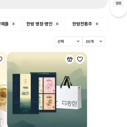
없음
반제품
한방 명장·명인
한방전통주
3
0
0