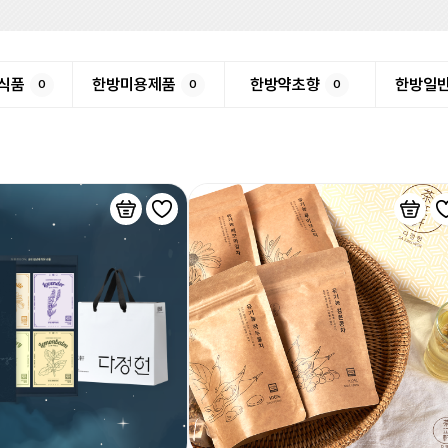
식품
한방미용제품
한방약초향
한방일
0
0
0