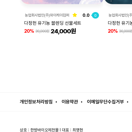
0.0
농업회사법인(주)와이케이컴퍼
농업회사법인(
0
니
니
다정헌 유기농 블렌딩 선물세트
다정헌 유기
24,000원
20%
20%
30,000원
30,000
개인정보처리방침
이용약관
이메일무단수집거부
상호 : 한방바이오제천몰 l 대표 : 최명현