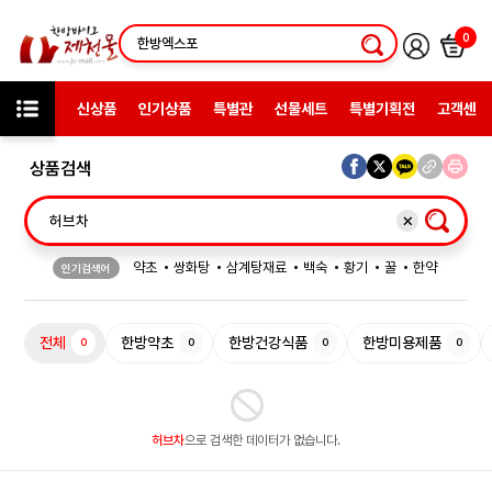
0
신상품
인기상품
특별관
선물세트
특별기획전
고객센터
상품검색
약초
쌍화탕
삼계탕재료
백숙
황기
꿀
한약
인기검색어
허브차
한방엑스포
선물
전체
한방약초
한방건강식품
한방미용제품
0
0
0
0
허브차
으로 검색한 데이터가 없습니다.