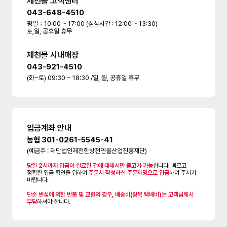
제천몰 고객센터
043-648-4510
평일：10:00 ~ 17:00 (점심시간 : 12:00 ~ 13:30)
토,일, 공휴일 휴무
제천몰 시내매장
043-921-4510
(화~토) 09:30 ~ 18:30 /일, 월, 공휴일 휴무
입금계좌 안내
농협 301-0261-5545-41
(예금주 : 재단법인제천한방천연물산업진흥재단)
당일 2시까지 입금이 완료된 건에 대해서만 출고가 가능
합니다. 빠르고
정확한 입금 확인을 위하여
주문시 작성하신 주문자명으로 입금
하여 주시기
바랍니다.
단순 변심에 의한 반품 및 교환의 경우, 배송비(왕복 택배비)는 고객님께서
부담
하셔야 합니다.