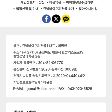
개인정보처리방침
이용약관
이메일무단수집거부
입점신청 및 안내
한방바이오제천몰 소개
찾아오시는 길
상호 : 한방바이오제천몰 l 대표 : 최명현
주소 : (우 27116) 충청북도 제천시 한방엑스포로19
한방생명과학관 2층
사업자 등록번호 : 304-82-06770
통신판매 신고번호 : 2020-충북제천-0009호
건강기능식품 영업신고번호 : 제2020-0444044호
개인정보보호책임자 : 이윤정
E-MAIL : jcmall@jcbio.or.kr l FAX : 043-920-5525