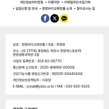
개인정보처리방침
이용약관
이메일무단수집거부
입점신청 및 안내
한방바이오제천몰 소개
찾아오시는 길
상호 : 한방바이오제천몰 l 대표 : 최명현
주소 : (우 27116) 충청북도 제천시 한방엑스포로19
한방생명과학관 2층
사업자 등록번호 : 304-82-06770
통신판매 신고번호 : 2020-충북제천-0009호
건강기능식품 영업신고번호 : 제2020-0444044호
개인정보보호책임자 : 이윤정
E-MAIL : jcmall@jcbio.or.kr l FAX : 043-920-5525