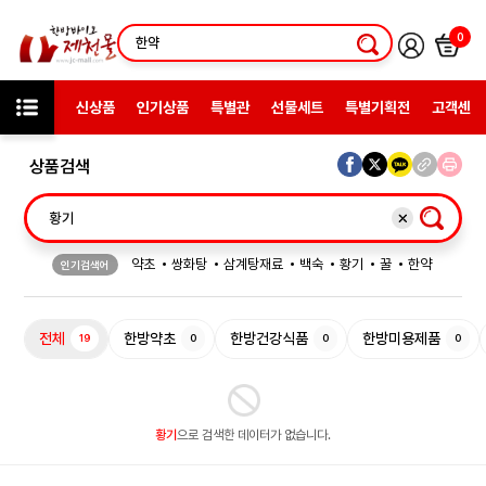
0
신상품
인기상품
특별관
선물세트
특별기획전
고객센터
상품검색
약초
쌍화탕
삼계탕재료
백숙
황기
꿀
한약
인기검색어
허브차
한방엑스포
선물
전체
한방약초
한방건강식품
한방미용제품
19
0
0
0
황기
으로 검색한 데이터가 없습니다.