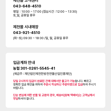
제천몰 고객센터
043-648-4510
평일：10:00 ~ 17:00 (점심시간 : 12:00 ~ 13:30)
토,일, 공휴일 휴무
제천몰 시내매장
043-921-4510
(화~토) 09:30 ~ 18:30 /일, 월, 공휴일 휴무
입금계좌 안내
농협 301-0261-5545-41
(예금주 : 재단법인제천한방천연물산업진흥재단)
당일 2시까지 입금이 완료된 건에 대해서만 출고가 가능
합니다. 빠르고
정확한 입금 확인을 위하여
주문시 작성하신 주문자명으로 입금
하여 주시기
바랍니다.
단순 변심에 의한 반품 및 교환의 경우, 배송비(왕복 택배비)는 고객님께서
부담
하셔야 합니다.