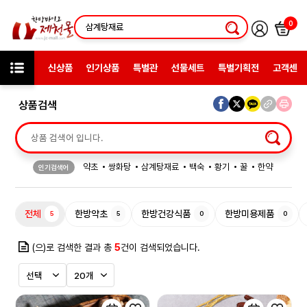
0
신상품
인기상품
특별관
선물세트
특별기획전
고객센터
상품검색
약초
쌍화탕
삼계탕재료
백숙
황기
꿀
한약
인기검색어
허브차
한방엑스포
선물
전체
한방약초
한방건강식품
한방미용제품
5
5
0
0
(으)로 검색한 결과 총
5
건이 검색되었습니다.