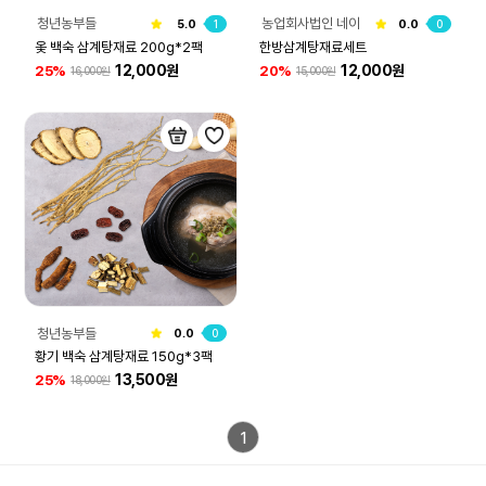
청년농부들
농업회사법인 네이
5.0
1
0.0
0
처그린(주)
옻 백숙 삼계탕재료 200g*2팩
한방삼계탕재료세트
12,000원
12,000원
25%
20%
16,000원
15,000원
청년농부들
0.0
0
황기 백숙 삼계탕재료 150g*3팩
13,500원
25%
18,000원
1