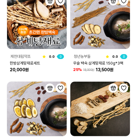
제천대림약초
청년농부들
0.0
0
0.0
0
한방삼계탕재료세트
우슬 백숙 삼계탕재료 150g*3팩
20,000원
13,500원
25%
18,000원