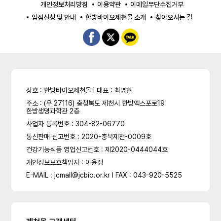
개인정보처리방침
이용약관
이메일무단수집거부
입점신청 및 안내
한방바이오제천몰 소개
찾아오시는 길
상호 : 한방바이오제천몰 l 대표 : 최명현
주소 : (우 27116) 충청북도 제천시 한방엑스포로19
한방생명과학관 2층
사업자 등록번호 : 304-82-06770
통신판매 신고번호 : 2020-충북제천-0009호
건강기능식품 영업신고번호 : 제2020-0444044호
개인정보보호책임자 : 이윤정
E-MAIL : jcmall@jcbio.or.kr l FAX : 043-920-5525