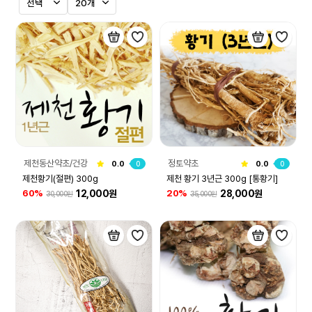
제천동산약초/건강
정토약초
0.0
0
0.0
0
원
제천황기(절편) 300g
제천 황기 3년근 300g [통황기]
12,000원
28,000원
60%
20%
30,000원
35,000원