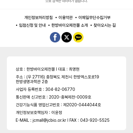
으로 검색한 데이터가 없습니다.
개인정보처리방침
이용약관
이메일무단수집거부
입점신청 및 안내
한방바이오제천몰 소개
찾아오시는 길
상호 : 한방바이오제천몰 l 대표 : 최명현
주소 : (우 27116) 충청북도 제천시 한방엑스포로19
한방생명과학관 2층
사업자 등록번호 : 304-82-06770
통신판매 신고번호 : 2020-충북제천-0009호
건강기능식품 영업신고번호 : 제2020-0444044호
개인정보보호책임자 : 이윤정
E-MAIL : jcmall@jcbio.or.kr l FAX : 043-920-5525