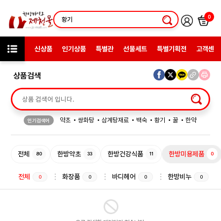
0
신상품
인기상품
특별관
선물세트
특별기획전
고객센터
상품검색
약초
쌍화탕
삼계탕재료
백숙
황기
꿀
한약
인기검색어
허브차
한방엑스포
선물
전체
한방약초
한방건강식품
한방미용제품
80
33
11
0
전체
화장품
바디헤어
한방비누
0
0
0
0