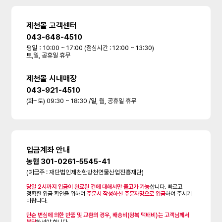
제천몰 고객센터
043-648-4510
평일：10:00 ~ 17:00 (점심시간 : 12:00 ~ 13:30)
토,일, 공휴일 휴무
제천몰 시내매장
043-921-4510
(화~토) 09:30 ~ 18:30 /일, 월, 공휴일 휴무
입금계좌 안내
농협 301-0261-5545-41
(예금주 : 재단법인제천한방천연물산업진흥재단)
당일 2시까지 입금이 완료된 건에 대해서만 출고가 가능
합니다. 빠르고
정확한 입금 확인을 위하여
주문시 작성하신 주문자명으로 입금
하여 주시기
바랍니다.
단순 변심에 의한 반품 및 교환의 경우, 배송비(왕복 택배비)는 고객님께서
부담
하셔야 합니다.