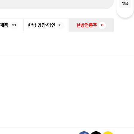
없음
반제품
한방 명장·명인
한방전통주
31
0
0