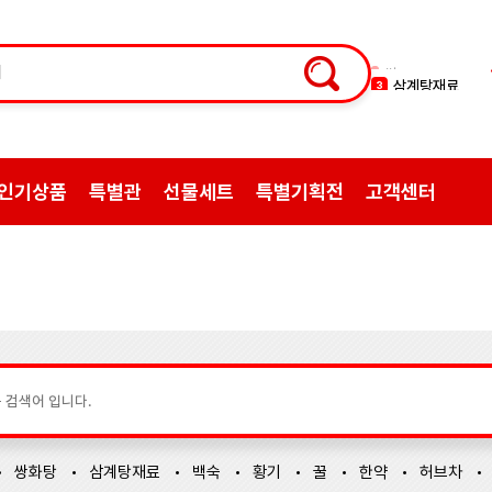
삼계탕재료
3
백숙
4
황기
5
꿀
6
인기상품
특별관
선물세트
특별기획전
고객센터
한약
7
허브차
8
한방엑스포
9
선물
10
약초
1
쌍화탕
2
쌍화탕
삼계탕재료
백숙
황기
꿀
한약
허브차