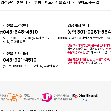
입점신청 및 안내
한방바이오제천몰 소개
찾아오시는 길
제천몰 고객센터
입금계좌 안내
043-648-4510
농협 301-0261-554
2층
평일：10:00 ~ 17:00 (점심시간 : 12:00 ~ 13:30)
(예금주 : 재단법인제천한방천연물
토,일, 공휴일 휴무
당일 2시까지 입금이 완료된 건에 대해
빠르고 정확한 입금 확인을 위하여
주문
주문자명으로 입금
하여 주시기 바랍니다
제천몰 시내매장
043-921-4510
단순 변심에 의한 반품 및 교환의 경우,
고객님께서 부담
하셔야 합니다.
(화~토) 09:30 ~ 18:30 /일, 월, 공휴일 휴무