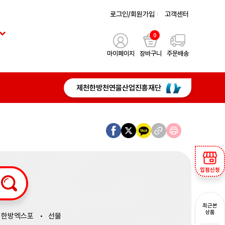
로그인/회원가입
고객센터
0
마이페이지
장바구니
주문배송
제천한방천연물산업진흥재단
입점신청
최근본
상품
한방엑스포
선물