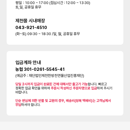
평일：10:00 ~ 17:00 (점심시간 : 12:00 ~ 13:30)
토,일, 공휴일 휴무
제천몰 시내매장
043-921-4510
(화~토) 09:30 ~ 18:30 /일, 월, 공휴일 휴무
입금계좌 안내
농협 301-0261-5545-41
(예금주 : 재단법인제천한방천연물산업진흥재단)
당일 2시까지 입금이 완료된 건에 대해서만 출고가 가능
합니다. 빠르고
정확한 입금 확인을 위하여
주문시 작성하신 주문자명으로 입금
하여 주시기
바랍니다.
단순 변심에 의한 반품 및 교환의 경우, 배송비(왕복 택배비)는 고객님께서
부담
하셔야 합니다.