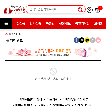
0
신상품
인기상품
특별관
선물세트
특별기획전
고객센터
특가이벤트
특가이벤트
현재 진행중인 이벤트가 없습니다.
개인정보처리방침
이용약관
이메일무단수집거부
입점신청 및 안내
한방바이오제천몰 소개
찾아오시는 길