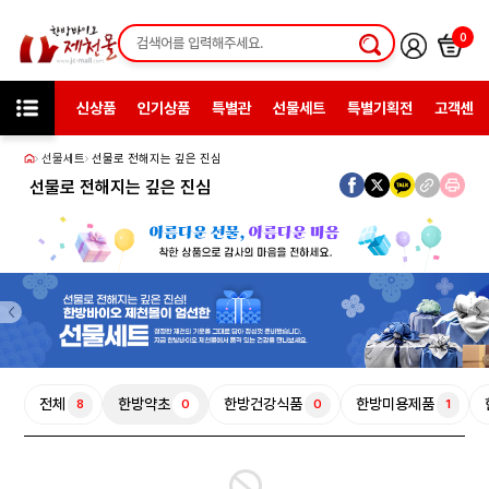
0
신상품
인기상품
특별관
선물세트
특별기획전
고객센터
선물세트
선물로 전해지는 깊은 진심
선물로 전해지는 깊은 진심
전체
한방약초
한방건강식품
한방미용제품
8
0
0
1