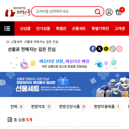
0
신상품
인기상품
특별관
선물세트
특별기획전
고객센터
선물세트
선물로 전해지는 깊은 진심
선물로 전해지는 깊은 진심
전체
한방약초
한방건강식품
한방미용제품
8
0
0
1
총 상품
5개