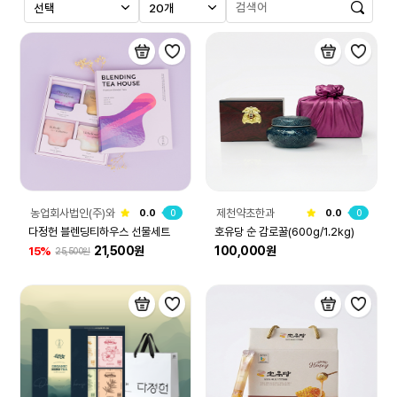
농업회사법인(주)와
제천약초한과
0.0
0
0.0
0
이케이컴퍼니
다정헌 블렌딩티하우스 선물세트
호유당 순 감로꿀(600g/1.2kg)
21,500원
100,000원
15%
25,500원