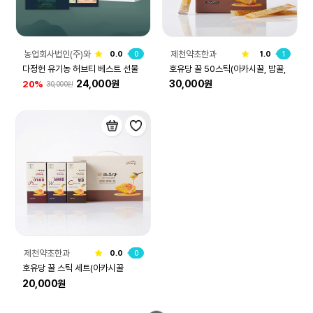
농업회사법인(주)와
제천약초한과
0.0
0
1.0
1
이케이컴퍼니
다정헌 유기농 허브티 베스트 선물
호유당 꿀 50스틱(아카시꿀, 밤꿀,
24,000원
30,000원
20%
30,000원
세트
야생화꿀)
제천약초한과
0.0
0
호유당 꿀 스틱 세트(아카시꿀
20,000원
10EA, 밤꿀10EA, 야생화꿀10EA)