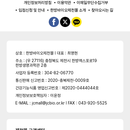
개인정보처리방침
이용약관
이메일무단수집거부
입점신청 및 안내
한방바이오제천몰 소개
찾아오시는 길
상호 : 한방바이오제천몰 l 대표 : 최명현
주소 : (우 27116) 충청북도 제천시 한방엑스포로19
한방생명과학관 2층
사업자 등록번호 : 304-82-06770
통신판매 신고번호 : 2020-충북제천-0009호
건강기능식품 영업신고번호 : 제2020-0444044호
개인정보보호책임자 : 이윤정
E-MAIL : jcmall@jcbio.or.kr l FAX : 043-920-5525