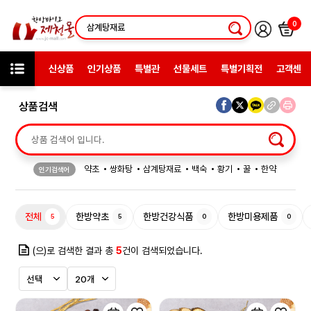
0
신상품
인기상품
특별관
선물세트
특별기획전
고객센터
상품검색
약초
쌍화탕
삼계탕재료
백숙
황기
꿀
한약
인기검색어
허브차
한방엑스포
선물
전체
한방약초
한방건강식품
한방미용제품
5
5
0
0
(으)로 검색한 결과 총
5
건이 검색되었습니다.