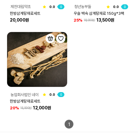
제천대림약초
청년농부들
0.0
0
0.0
0
한방삼계탕재료세트
우슬 백숙 삼계탕재료 150g*3팩
20,000원
13,500원
25%
18,000원
농업회사법인 네이
0.0
0
처그린(주)
한방삼계탕재료세트
12,000원
20%
15,000원
1