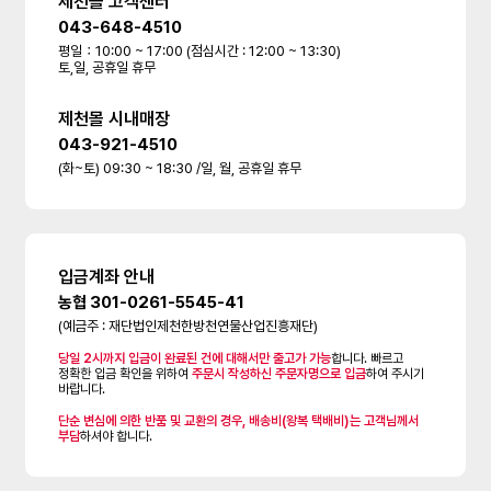
제천몰 고객센터
043-648-4510
평일：10:00 ~ 17:00 (점심시간 : 12:00 ~ 13:30)
토,일, 공휴일 휴무
제천몰 시내매장
043-921-4510
(화~토) 09:30 ~ 18:30 /일, 월, 공휴일 휴무
입금계좌 안내
농협 301-0261-5545-41
(예금주 : 재단법인제천한방천연물산업진흥재단)
당일 2시까지 입금이 완료된 건에 대해서만 출고가 가능
합니다. 빠르고
정확한 입금 확인을 위하여
주문시 작성하신 주문자명으로 입금
하여 주시기
바랍니다.
단순 변심에 의한 반품 및 교환의 경우, 배송비(왕복 택배비)는 고객님께서
부담
하셔야 합니다.