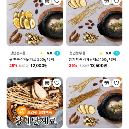
청년농부들
청년농부들
5.0
1
0.0
0
옻 백숙 삼계탕재료 200g*2팩
황기 백숙 삼계탕재료 150g*3팩
12,000원
13,500원
25%
25%
16,000원
18,000원