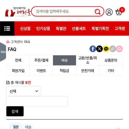
0
신상품
인기상품
특별관
선물세트
특별기획전
고객센터
고객센터
FAQ
FAQ
Menu
교환/반품/취
전체
주문/결제
배송
상품문의
소
회원가입
이벤트
적립금
안전거래
기타
총 게시물
8건
검색
배송
질문